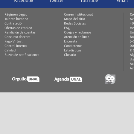
Facebook
Twitter
YouTube
Email
Régimen Legal
Correo institucional
Co
Talento humano
Mapa del sitio
Av
Contratación
Redes Sociales
40
Ofertas de empleo
FAQ
He
Rendición de cuentas
Quejas y reclamos
Un
Concurso docente
Atención en línea
Bo
Pago Virtual
Encuesta
(+
Control interno
Contáctenos
00
Calidad
Estadísticas
© 
Buzón de notificaciones
Glosario
Al
di
Ac
Ac