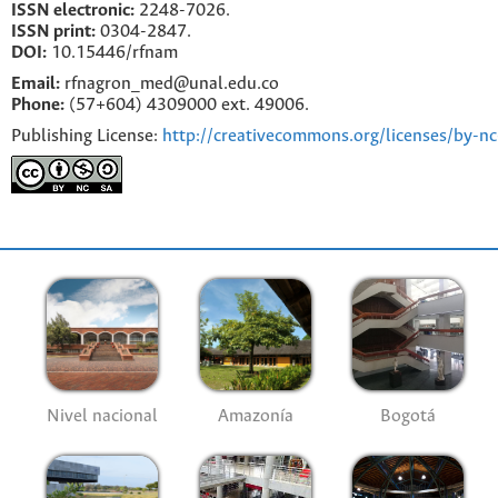
ISSN electronic:
2248-7026.
ISSN print:
0304-2847.
DOI:
10.15446/rfnam
Email:
rfnagron_med@unal.edu.co
Phone:
(57+604) 4309000 ext. 49006.
Publishing License:
http://creativecommons.org/licenses/by-nc
Nivel nacional
Amazonía
Bogotá