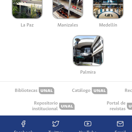
La Paz
Manizales
Medellín
Palmira
Bibliotecas
Catálogo
Rec
Repositorio
Portal de
institucional
revistas