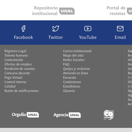
Repositorio
Portal de
institucional
revistas
Facebook
Twitter
YouTube
Email
Régimen Legal
Correo institucional
Co
Talento humano
Mapa del sitio
Av
Contratación
Redes Sociales
40
Ofertas de empleo
FAQ
He
Rendición de cuentas
Quejas y reclamos
Un
Concurso docente
Atención en línea
Bo
Pago Virtual
Encuesta
(+
Control interno
Contáctenos
00
Calidad
Estadísticas
© 
Buzón de notificaciones
Glosario
Al
di
Ac
Ac