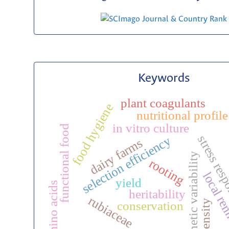
Keywords
plant coagulants
food hygiene
nutritional profile
in vitro culture
functional food
stress res
selection efficiency
dairy farms
genetic variability
rooting
local re
yield
amino acids
heritability
rubiaceae
density
conservation