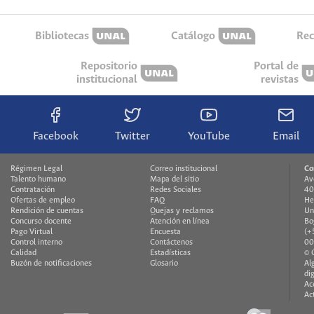
Bibliotecas
Catálogo
Rec
Repositorio
Portal de
institucional
revistas
Facebook
Twitter
YouTube
Email
Régimen Legal
Correo institucional
Co
Talento humano
Mapa del sitio
Av
Contratación
Redes Sociales
40
Ofertas de empleo
FAQ
He
Rendición de cuentas
Quejas y reclamos
Un
Concurso docente
Atención en línea
Bo
Pago Virtual
Encuesta
(+
Control interno
Contáctenos
00
Calidad
Estadísticas
© 
Buzón de notificaciones
Glosario
Al
di
Ac
Ac