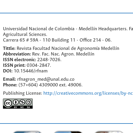
Universidad Nacional de Colombia - Medellín Headquarters. Fa
Agricultural Sciences.
Carrera 65 # 59A - 110 Building 11 - Office 214 - 06.
Tittle:
Revista Facultad Nacional de Agronomía Medellín
Abbreviation:
Rev. Fac. Nac. Agron. Medellín
ISSN electronic:
2248-7026.
ISSN print:
0304-2847.
DOI:
10.15446/rfnam
Email:
rfnagron_med@unal.edu.co
Phone:
(57+604) 4309000 ext. 49006.
Publishing License:
http://creativecommons.org/licenses/by-nc