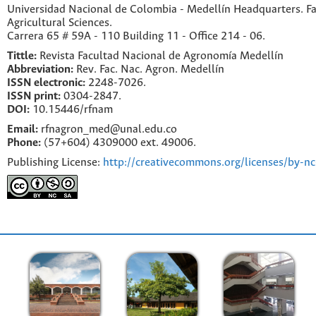
Universidad Nacional de Colombia - Medellín Headquarters. Fa
Agricultural Sciences.
Carrera 65 # 59A - 110 Building 11 - Office 214 - 06.
Tittle:
Revista Facultad Nacional de Agronomía Medellín
Abbreviation:
Rev. Fac. Nac. Agron. Medellín
ISSN electronic:
2248-7026.
ISSN print:
0304-2847.
DOI:
10.15446/rfnam
Email:
rfnagron_med@unal.edu.co
Phone:
(57+604) 4309000 ext. 49006.
Publishing License:
http://creativecommons.org/licenses/by-nc