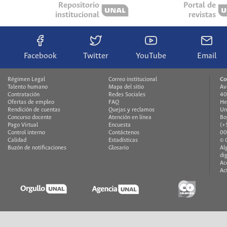
Repositorio
Portal de
institucional
revistas
Facebook
Twitter
YouTube
Email
Régimen Legal
Correo institucional
Co
Talento humano
Mapa del sitio
Av
Contratación
Redes Sociales
40
Ofertas de empleo
FAQ
He
Rendición de cuentas
Quejas y reclamos
Un
Concurso docente
Atención en línea
Bo
Pago Virtual
Encuesta
(+
Control interno
Contáctenos
00
Calidad
Estadísticas
© 
Buzón de notificaciones
Glosario
Al
di
Ac
Ac