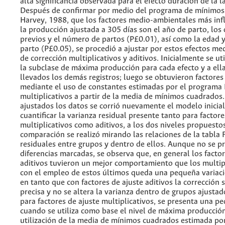
alta significancia observada para el efecto duración de la l
Después de confirmar por medio del programa de mínimos
Harvey, 1988, que los factores medio-ambientales más inf
la producción ajustada a 305 días son el año de parto, los 
previos y el número de partos (P£0.01), así como la edad y
parto (P£0.05), se procedió a ajustar por estos efectos me
de corrección multiplicativos y aditivos. Inicialmente se u
la subclase de máxima producción para cada efecto y a ell
llevados los demás registros; luego se obtuvieron factores
mediante el uso de constantes estimadas por el programa
multiplicativos a partir de la media de mínimos cuadrados
ajustados los datos se corrió nuevamente el modelo inicial,
cuantificar la varianza residual presente tanto para factore
multiplicativos como aditivos, a los dos niveles propuestos
comparación se realizó mirando las relaciones de la tabla F
residuales entre grupos y dentro de ellos. Aunque no se p
diferencias marcadas, se observa que, en general los factor
aditivos tuvieron un mejor comportamiento que los multipl
con el empleo de estos últimos queda una pequeña variaci
en tanto que con factores de ajuste aditivos la corrección 
precisa y no se altera la varianza dentro de grupos ajusta
para factores de ajuste multiplicativos, se presenta una p
cuando se utiliza como base el nivel de máxima producción,
utilización de la media de mínimos cuadrados estimada po