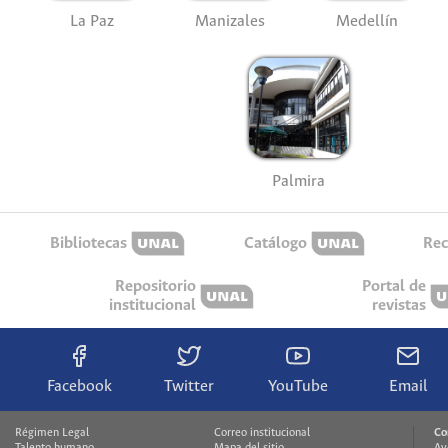
La Paz
Manizales
Medellín
Palmira
Bibliotecas
Catálogo
Rec
Repositorio
Portal de
institucional
revistas
Facebook
Twitter
YouTube
Email
Régimen Legal
Correo institucional
Co
Talento humano
Mapa del sitio
Av