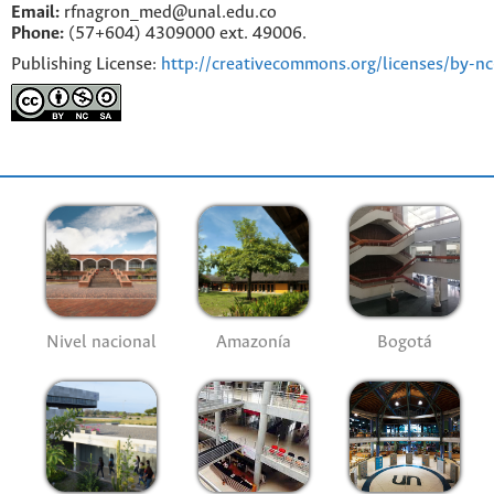
Email:
rfnagron_med@unal.edu.co
Phone:
(57+604) 4309000 ext. 49006.
Publishing License:
http://creativecommons.org/licenses/by-nc
Nivel nacional
Amazonía
Bogotá