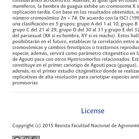
consideramos acrocéntrico. Además, al igual que en todas
mamíferos, la hembra de guagua exhibe un cromosoma X i
replicación tardía. Con base en los resultados obtenidos, 
número cromosómico 2n = 74. De acuerdo con la ISCI (19
una clasificación en 5 grupos: grupo A del 1 al 10, grupo B 
grupo C del 21 al 29, grupo D del 30 al 31 y grupo E del 3
del parsexual (XX si es hembra, XY si es macho). Estos hal
posibilitarán en el futuro, establecer la correlación entre
cromosómicas y cambios fenotípicos o trastornos reproduc
especie; además, servirá como parámetro citogenético en 
de Agouti paca con otros Hystricomorfos relacionados. Est
constituye en el primer cariotipo de Agouti paca (guagua),
además, es el primer estudio citogenético donde se realiz
replicativas de alta resolución para cariotipar especies an
promisorias
License
Copyright (c) 2015 Revista Facultad Nacional de Agronom