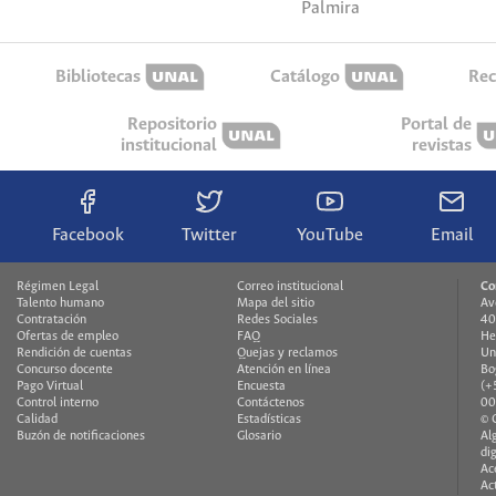
Palmira
Bibliotecas
Catálogo
Rec
Repositorio
Portal de
institucional
revistas
Facebook
Twitter
YouTube
Email
Régimen Legal
Correo institucional
Co
Talento humano
Mapa del sitio
Av
Contratación
Redes Sociales
40
Ofertas de empleo
FAQ
He
Rendición de cuentas
Quejas y reclamos
Un
Concurso docente
Atención en línea
Bo
Pago Virtual
Encuesta
(+
Control interno
Contáctenos
00
Calidad
Estadísticas
© 
Buzón de notificaciones
Glosario
Al
di
Ac
Ac