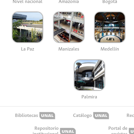
Nivel nacional
Amazonía
Bogotá
La Paz
Manizales
Medellín
Palmira
Bibliotecas
Catálogo
Rec
Repositorio
Portal de