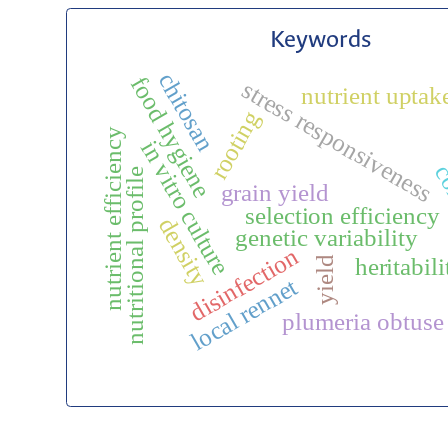
Keywords
chitosan
food hygiene
stress responsiveness
nutrient uptak
rooting
nutrient efficiency
in vitro culture
co
nutritional profile
grain yield
selection efficiency
density
genetic variability
disinfection
heritabili
yield
local rennet
plumeria obtuse