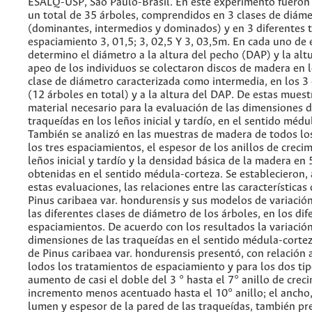
ESALQ-USP, Sao Paulo-Brasil. En este experimento fuero
un total de 35 árboles, comprendidos en 3 clases de diám
(dominantes, intermedios y dominados) y en 3 diferentes 
espaciamiento 3, 01,5; 3, 02,5 Y 3, 03,5m. En cada uno de 
determino el diámetro a la altura del pecho (DAP) y la alt
apeo de los individuos se colectaron discos de madera en l
clase de diámetro caracterizada como intermedia, en los 3
(12 árboles en total) y a la altura del DAP. De estas muest
material necesario para la evaluación de las dimensiones d
traqueídas en los leños inicial y tardío, en el sentido médu
También se analizó en las muestras de madera de todos los
los tres espaciamientos, el espesor de los anillos de crecim
leños inicial y tardío y la densidad básica de la madera e
obtenidas en el sentido médula-corteza. Se establecieron, 
estas evaluaciones, las relaciones entre las características
Pinus caribaea var. hondurensis y sus modelos de variación
las diferentes clases de diámetro de los árboles, en los dif
espaciamientos. De acuerdo con los resultados la variación
dimensiones de las traqueídas en el sentido médula-corte
de Pinus caribaea var. hondurensis presentó, con relación a
lodos los tratamientos de espaciamiento y para los dos tip
aumento de casi el doble del 3 ° hasta el 7° anillo de crec
incremento menos acentuado hasta el 10° anillo; el ancho
lumen y espesor de la pared de las traqueídas, también p