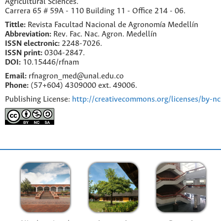
Agricultural Sciences.
Carrera 65 # 59A - 110 Building 11 - Office 214 - 06.
Tittle:
Revista Facultad Nacional de Agronomía Medellín
Abbreviation:
Rev. Fac. Nac. Agron. Medellín
ISSN electronic:
2248-7026.
ISSN print:
0304-2847.
DOI:
10.15446/rfnam
Email:
rfnagron_med@unal.edu.co
Phone:
(57+604) 4309000 ext. 49006.
Publishing License:
http://creativecommons.org/licenses/by-nc