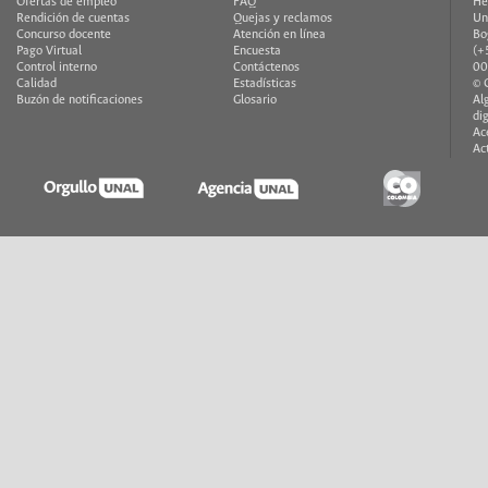
Ofertas de empleo
FAQ
He
Rendición de cuentas
Quejas y reclamos
Un
Concurso docente
Atención en línea
Bo
Pago Virtual
Encuesta
(+
Control interno
Contáctenos
00
Calidad
Estadísticas
© 
Buzón de notificaciones
Glosario
Al
di
Ac
Ac