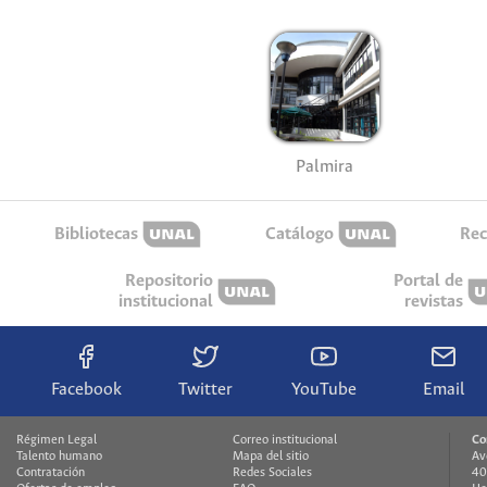
Palmira
Bibliotecas
Catálogo
Rec
Repositorio
Portal de
institucional
revistas
Facebook
Twitter
YouTube
Email
Régimen Legal
Correo institucional
Co
Talento humano
Mapa del sitio
Av
Contratación
Redes Sociales
40