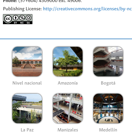
Phone:
(57+604) 4309000 ext. 49006.
Publishing License:
http://creativecommons.org/licenses/by-nc
Nivel nacional
Amazonía
Bogotá
La Paz
Manizales
Medellín