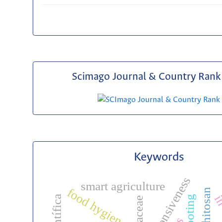
Scimago Journal & Country Rank 
Keywords
smart agriculture
food hygiene
chitosan
rooting
rubiaceae