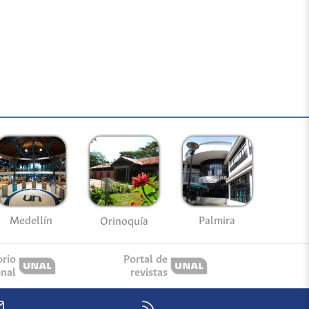
Medellín
Palmira
Orinoquía
orio
Portal de
onal
revistas