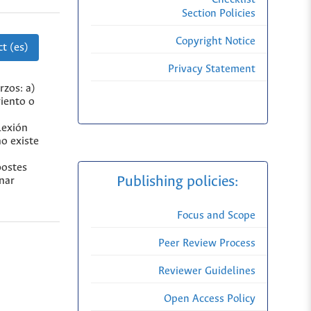
Section Policies
Copyright Notice
t (es)
Privacy Statement
rzos: a)
viento o
lexión
no existe
postes
Publishing policies:
onar
Focus and Scope
Peer Review Process
Reviewer Guidelines
Open Access Policy