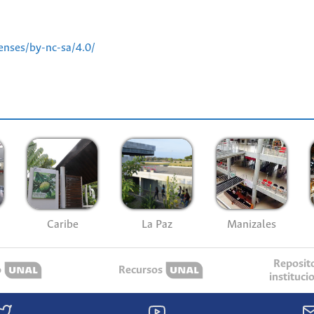
enses/by-nc-sa/4.0/
Caribe
La Paz
Manizales
Reposit
o
Recursos
instituci