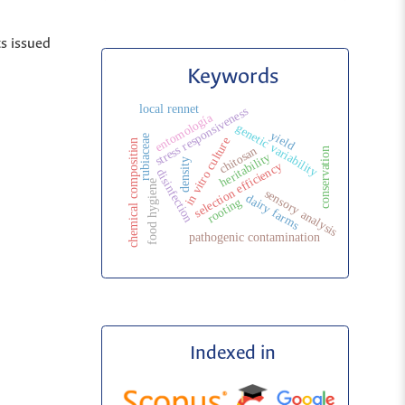
ts issued
Keywords
local rennet
stress responsiveness
entomología
genetic variability
yield
rubiaceae
in vitro culture
chemical composition
chitosan
conservation
heritability
density
selection efficiency
disinfection
food hygiene
sensory analysis
dairy farms
rooting
pathogenic contamination
Indexed in