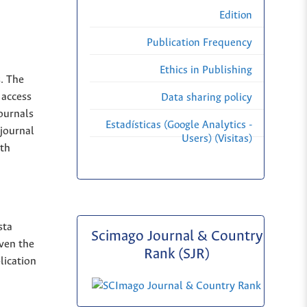
Edition
Publication Frequency
Ethics in Publishing
s. The
 access
Data sharing policy
Journals
Estadísticas (Google Analytics -
 journal
Users) (Visitas)
ith
sta
Scimago Journal & Country
iven the
Rank (SJR)
lication