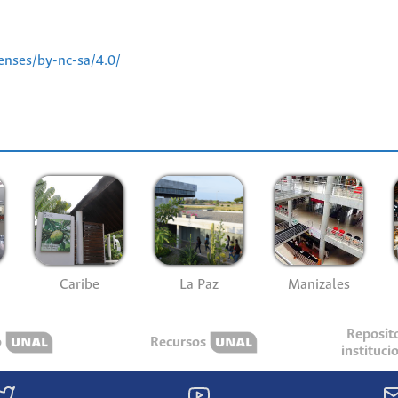
enses/by-nc-sa/4.0/
Caribe
La Paz
Manizales
Reposit
o
Recursos
instituci