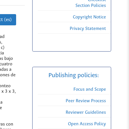
Section Policies
Copyright Notice
t (es)
Privacy Statement
dad
s,
 c)
ia
as bajo
 cuatro
adas a
Publishing policies:
iones de
conteo
Focus and Scope
x 3 x 3,
Peer Review Process
 a
ue
Reviewer Guidelines
Open Access Policy
vas con