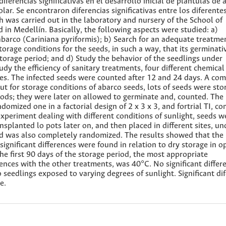
ferencias significativas en el desarrollo inicial de plántulas de 
ar. Se encontraron diferencias significativas entre los diferente
was carried out in the laboratory and nursery of the School of
d in Medellín. Basically, the following aspects were studied: a)
f abarco (Cariniana pyriformis); b) Search for an adequate treatme
torage conditions for the seeds, in such a way, that its germinati
storage period; and d) Study the behavior of the seedlings under
tudy the efficiency of sanitary treatments, four different chemical
hes. The infected seeds were counted after 12 and 24 days. A com
ut for storage conditions of abarco seeds, lots of seeds were sto
riods; they were later on allowed to germinate and, counted. The
domized one in a factorial design of 2 x 3 x 3, and fortrial TI, c
 experiment dealing with different conditions of sunlight, seeds w
nsplanted lo pots later on, and then placed in different sites, un
ed was also completely randomized. The results showed that the
gnificant differences were found in relation to dry storage in o
he first 90 days of the storage period, the most appropriate
ences with the other treatments, was 40°C. No significant differ
 seedlings exposed to varying degrees of sunlight. Significant di
e.