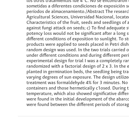
los otros tratamientos fue 4°C. No se encontraron di
sometidas a diferentes condiciones de exposición sol
períodos de almacenamiento./Abstract The research 
Agricultural Sciences, Universidad Nacional, locate
Characteristics of the fruit, seeds and seedlings o
against fungi attack on seeds; c) To find adequate s
potency loss would not be significant after a long 
different conditions of exposition to sunlight. To s
products were applied to seeds placed in Petri dis
random design was used. In the two trials carried o
under different conditions and during different pe
experimental design for trial I was a completely ran
randomized with a factorial design of 2 x 3. In the
planted in germination beds, the seedling being tra
varying degrees of sun exposure. The design utiliz
treatment was formaldehyde 4% for 3 minutes. No si
containers and those hermetically c1osed. During t
temperature, which also showed significative differ
were found in the initial development of the abarco
were found between the different periods of storag