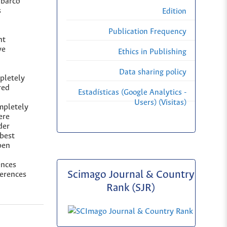
abarco
s
Edition
Publication Frequency
nt
ve
Ethics in Publishing
Data sharing policy
pletely
red
Estadísticas (Google Analytics -
Users) (Visitas)
ompletely
ere
der
 best
pen
ences
Scimago Journal & Country
ferences
Rank (SJR)