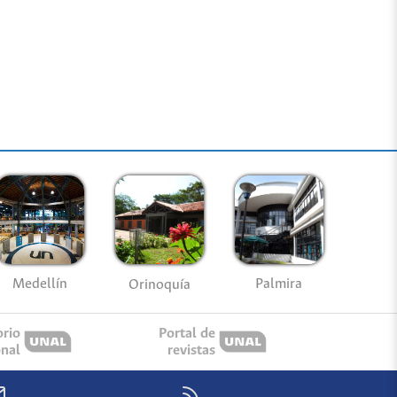
Medellín
Palmira
Orinoquía
orio
Portal de
onal
revistas