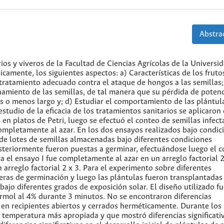
Abstrac
ios y viveros de la Facultad de Ciencias Agrícolas de la Universi
camente, los siguientes aspectos: a) Características de los fruto
tratamiento adecuado contra el ataque de hongos a las semillas;
amiento de las semillas, de tal manera que su pérdida de potenc
ás o menos largo y; d) Estudiar el comportamiento de las plántul
estudio de la eficacia de los tratamientos sanitarios se aplicaron
en platos de Petri, luego se efectuó el conteo de semillas infect
completamente al azar. En los dos ensayos realizados bajo condic
de lotes de semillas almacenadas bajo diferentes condiciones
osteriormente fueron puestas a germinar, efectuándose luego el 
 el ensayo I fue completamente al azar en un arreglo factorial 2 
 arreglo factorial 2 x 3. Para el experimento sobre diferentes
 eras de germinación y luego las plántulas fueron transplantadas
 bajo diferentes grados de exposición solar. El diseño utilizado f
ormol al 4% durante 3 minutos. No se encontraron diferencias
 en recipientes abiertos y cerrados herméticamente. Durante los
 temperatura más apropiada y que mostró diferencias significati