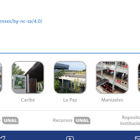
enses/by-nc-sa/4.0/
Caribe
La Paz
Manizales
Reposit
o
Recursos
instituci