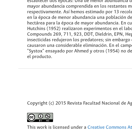
establecer dos épocas: Una de menor abundancia del
mayor abundancia comprendida en los restantes me
respectivamente. Así hemos estimado por 13 recol
en la época de menor abundancia una población de
hectárea para la época de mayor abundancia. En cu
Hutchins (1952) realizaron experimentos en el labor
Compounds 269, 711, 923, DDT, Dieldrin, EPN, Hept
insecticidas redujeron los predatores; sin embarg
causaron una considerable eliminación. En el campo
"Systox" ensayado por Ahmed y otros (1954) no de
el producto.
Copyright (c) 2015 Revista Facultad Nacional de 
This work is licensed under a
Creative Commons Att