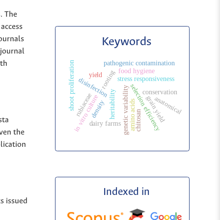
s. The
 access
Journals
Keywords
 journal
pathogenic contamination
ith
shoot proliferation
food hygiene
rooting
yield
stress responsiveness
disinfection
selection efficiency
genetic variability
conservation
heritability
rubiaceae
in vitro culture
grain yield
anatomical
density
amino acids
chitosan
sta
dairy farms
iven the
lication
Indexed in
ts issued