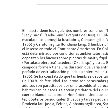
El insecto tiene los siguientes nombres comunes: "
"Lady Birds"; "Lady-Buys" (Vaquita de Dios). El Col
maculata, coleomegilla fuscilabris, Ceratomegilla f
1955) y Ceratomegilla floridiana Leng. (Humbbell 
el insecto en todo el Continente Americano. En Colo
está determinado por condiciones ambientales, así
depositan los huevos sobre plantas de maíz y fríjol
(Portulaca oleracea), acedera (Oxalis sp.) y otras. 
campodeiforme y tiene una duración que varía entre
período de encrisalidación puede establecerse entr
1955). Se ha constatado que las hembras depositan
un 100 %, de fertilidad. Las larvas son parasitada
adultos son parasitados por un braconido al parece
hábitos canibalescos. La acción predatora del Col
cuerpo blando de la orden Homóptera, sino que su
lepidópteros perjudiciales (huevos y larvas pequeña
Prodenia lati-jascia, Feltias, Alabama argillacea, 