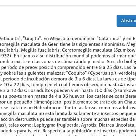
Abstrac
Petaquita", "Grajito". En México lo denominan "Catarinita" y en E
eomegilla maculata de Geer, tiene las siguientes sinonimias: Megi
uscilabris, Megilla fuscilabris, Ceratomegilla maculata (Szumkow
1932). En cuanto a su distribución mundial podemos afirmar que
mbia existe en las zonas de clima cálido y medio. Su ciclo bioló
: período de preoviposición comprendido entre 8 a 25 días. Las 
 y sobre las siguientes malezas: "Coquito" (Cyperus sp.), verdola
El período de incubación demora de 3 a 6 días. La larva es de tipo
 10 a 22 días, tiempo en el cual hemos observado hasta 4 instar
e 3 a 12 días. Los adultos pueden vivir hasta 100 días (Szumkow
 su pos-tura en masas de 4 a 36 huevos, los cuales se considera
s por un pequeño Himenóptero, posiblemente se trate de un Chalc
r se trata de un Habrobracon. Tanto las larvas como los adultos
eomegilla maculata no está limitada solamente a insectos pequeñ
 acción destructiva puede ser también sobre muchas especies de
s), tales como: Laphygma frugiperda, Agrotis, Diatrea lineolata,
Sacadodes pyralis, etc. Respecto a la población de insectos podem