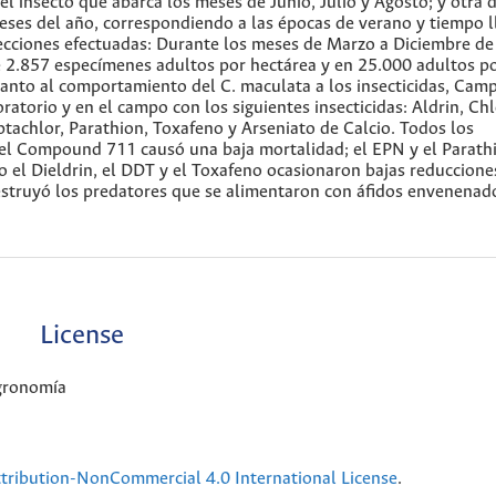
 insecto que abarca los meses de Junio, Julio y Agosto; y otra 
ses del año, correspondiendo a las épocas de verano y tiempo l
ecciones efectuadas: Durante los meses de Marzo a Diciembre de
 2.857 especímenes adultos por hectárea y en 25.000 adultos p
anto al comportamiento del C. maculata a los insecticidas, Camp
atorio y en el campo con los siguientes insecticidas: Aldrin, Ch
achlor, Parathion, Toxafeno y Arseniato de Calcio. Todos los
o el Compound 711 causó una baja mortalidad; el EPN y el Parath
 el Dieldrin, el DDT y el Toxafeno ocasionaron bajas reducciones
struyó los predatores que se alimentaron con áfidos envenenad
License
Agronomía
ribution-NonCommercial 4.0 International License
.