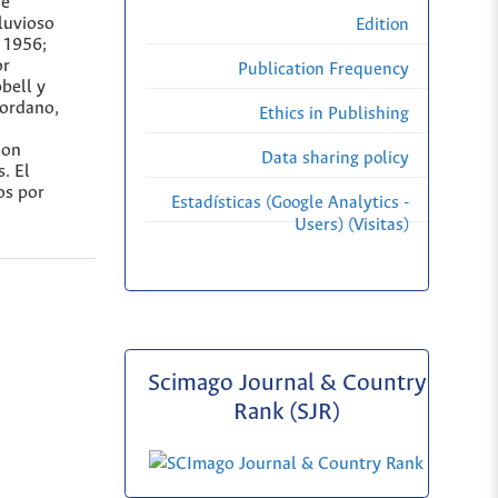
de
luvioso
Edition
 1956;
or
Publication Frequency
bell y
lordano,
Ethics in Publishing
ion
Data sharing policy
. El
os por
Estadísticas (Google Analytics -
Users) (Visitas)
Scimago Journal & Country
Rank (SJR)