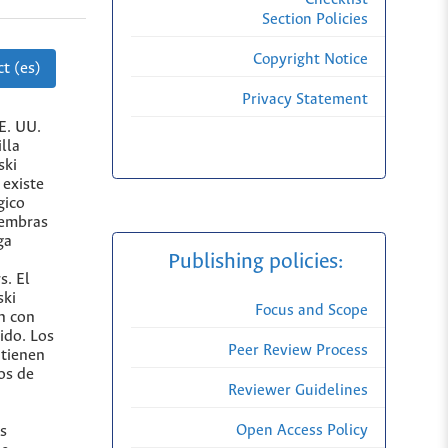
Section Policies
Copyright Notice
t (es)
Privacy Statement
E. UU.
lla
ski
 existe
gico
hembras
ga
Publishing policies:
s. El
ski
Focus and Scope
n con
ido. Los
Peer Review Process
 tienen
os de
Reviewer Guidelines
Open Access Policy
os