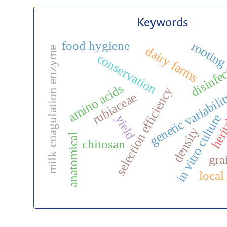
Keywords
food hygiene
rootin
dairy farms
milk coagulation enzyme
conservation
disinfe
amino acids
selection efficiency
genetic variabili
rubiaceae
herit
in vitro culture
yield
density
anatomical
chitosan
gra
local