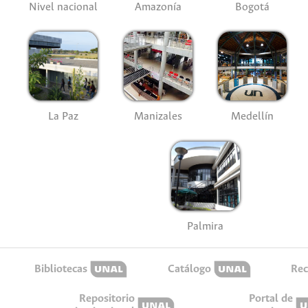
Nivel nacional
Amazonía
Bogotá
La Paz
Manizales
Medellín
Palmira
Bibliotecas
Catálogo
Rec
Repositorio
Portal de