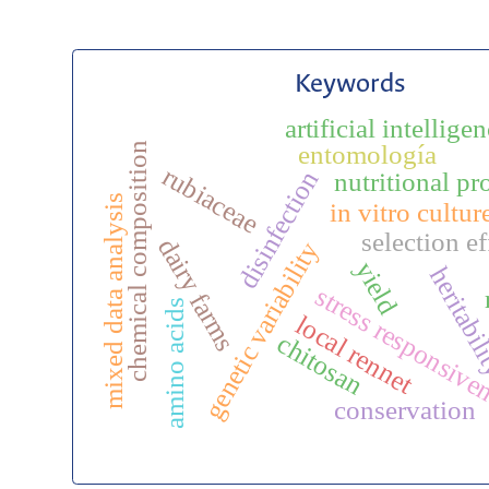
Keywords
artificial intellige
entomología
chemical composition
rubiaceae
disinfection
nutritional pro
mixed data analysis
in vitro cultur
selection e
dairy farms
genetic variability
yield
heritabil
stress responsive
amino acids
local rennet
chitosan
conservation