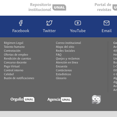
Repositorio
Portal de
institucional
revistas
Facebook
Twitter
YouTube
Email
Régimen Legal
Correo institucional
Co
Talento humano
Mapa del sitio
Av
Contratación
Redes Sociales
40
Ofertas de empleo
FAQ
He
Rendición de cuentas
Quejas y reclamos
Un
Concurso docente
Atención en línea
Bo
Pago Virtual
Encuesta
(+
Control interno
Contáctenos
00
Calidad
Estadísticas
© 
Buzón de notificaciones
Glosario
Al
di
Ac
Ac