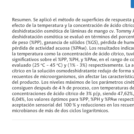
Resumen. Se aplicó el método de superficies de respuesta p
efecto de la temperatura y la concentración de ácido cítric
deshidratación osmótica de láminas de mango cv. Tommy A
deshidratación osmótica se evaluó en términos del porcen
de peso (%PP), ganancia de sólidos (%GS), pérdida de hum
pérdida de actividad acuosa (%PAw). Los resultados indica
la temperatura como la concentración de ácido cítrico, tuv
significativos sobre el %PP, %PH, y %PAw, en el rango de c
evaluado (25 ºC – 45 ºC) y (1% - 3%) respectivamente. La a
cítrico en la solución osmodeshidratante redujo de forma si
recuentos de microorganismos, sin afectar las característic
del producto. Los niveles máximos de los parámetros cinét
consiguen después de 4 h de proceso, con temperaturas de
concentraciones de ácido cítrico de 3% p/p, siendo 47,62%
6,04%, los valores óptimos para %PP, %PH y %PAw respect
aceptación sensorial del 100 % y reducciones en los recue
microbianos de más de dos ciclos logarítmicos.