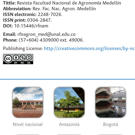
Tittle:
Revista Facultad Nacional de Agronomía Medellín
Abbreviation:
Rev. Fac. Nac. Agron. Medellín
ISSN electronic:
2248-7026.
ISSN print:
0304-2847.
DOI:
10.15446/rfnam
Email:
rfnagron_med@unal.edu.co
Phone:
(57+604) 4309000 ext. 49006.
Publishing License:
http://creativecommons.org/licenses/by-nc
Nivel nacional
Amazonía
Bogotá