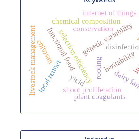
Keywords
internet of things
r
chemical composition
genetic variability
conservation
livestock management
functional food
selection efficiency
in 
chitosan
disinfecti
heritability
rooting
local rennet
dairy fa
yield
shoot proliferation
plant coagulants