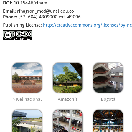
DOI:
10.15446/rfnam
Email:
rfnagron_med@unal.edu.co
Phone:
(57+604) 4309000 ext. 49006.
Publishing License:
http://creativecommons.org/licenses/by-nc
Nivel nacional
Amazonía
Bogotá