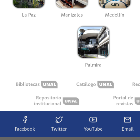
La Paz
Manizales
Medellín
Palmira
Bibliotecas
Catálogo
Rec
Repositorio
Portal de
institucional
revistas
Facebook
Twitter
YouTube
Email