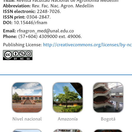
Tittle:
Revista Facultad Nacional de Agronomía Medellín
Abbreviation:
Rev. Fac. Nac. Agron. Medellín
ISSN electronic:
2248-7026.
ISSN print:
0304-2847.
DOI:
10.15446/rfnam
Email:
rfnagron_med@unal.edu.co
Phone:
(57+604) 4309000 ext. 49006.
Publishing License:
http://creativecommons.org/licenses/by-nc
Nivel nacional
Amazonía
Bogotá