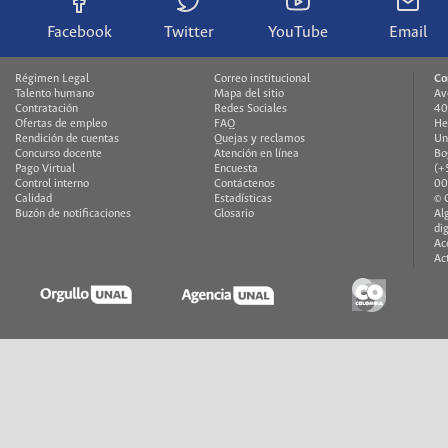
Facebook
Twitter
YouTube
Email
Régimen Legal
Correo institucional
Co
Talento humano
Mapa del sitio
Av
Contratación
Redes Sociales
40
Ofertas de empleo
FAQ
He
Rendición de cuentas
Quejas y reclamos
Un
Concurso docente
Atención en línea
Bo
Pago Virtual
Encuesta
(+
Control interno
Contáctenos
00
Calidad
Estadísticas
© 
Buzón de notificaciones
Glosario
Al
di
Ac
Ac