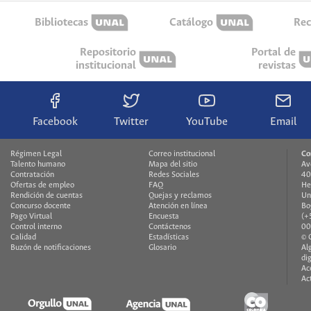
Bibliotecas
Catálogo
Rec
Repositorio
Portal de
institucional
revistas
Facebook
Twitter
YouTube
Email
Régimen Legal
Correo institucional
Co
Talento humano
Mapa del sitio
Av
Contratación
Redes Sociales
40
Ofertas de empleo
FAQ
He
Rendición de cuentas
Quejas y reclamos
Un
Concurso docente
Atención en línea
Bo
Pago Virtual
Encuesta
(+
Control interno
Contáctenos
00
Calidad
Estadísticas
© 
Buzón de notificaciones
Glosario
Al
di
Ac
Ac