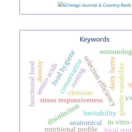
Keywords
entomolog
food hygiene
selection efficiency
dairy farms
conservation
density
functional food
amino acids
genetic variability
rooting
r
chitosan
yi
stress responsiveness
disinfection
heritability
in vitro
anatomical
nutritional profile
local ren