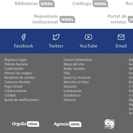
Bibliotecas
Catálogo
Rec
Repositorio
Portal de
institucional
revistas
Facebook
Twitter
YouTube
Email
Régimen Legal
Correo institucional
Co
Talento humano
Mapa del sitio
Av
Contratación
Redes Sociales
40
Ofertas de empleo
FAQ
He
Rendición de cuentas
Quejas y reclamos
Un
Concurso docente
Atención en línea
Bo
Pago Virtual
Encuesta
(+
Control interno
Contáctenos
00
Calidad
Estadísticas
© 
Buzón de notificaciones
Glosario
Al
di
Ac
Ac