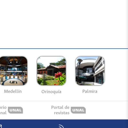
Medellín
Palmira
Orinoquía
orio
Portal de
onal
revistas