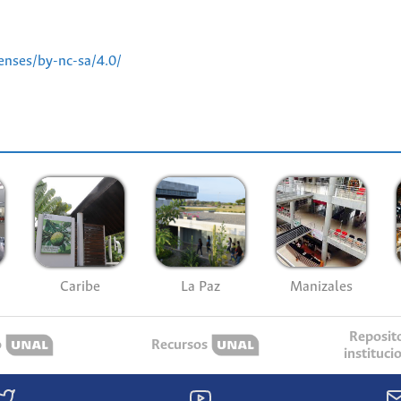
enses/by-nc-sa/4.0/
Caribe
La Paz
Manizales
Reposit
o
Recursos
instituci