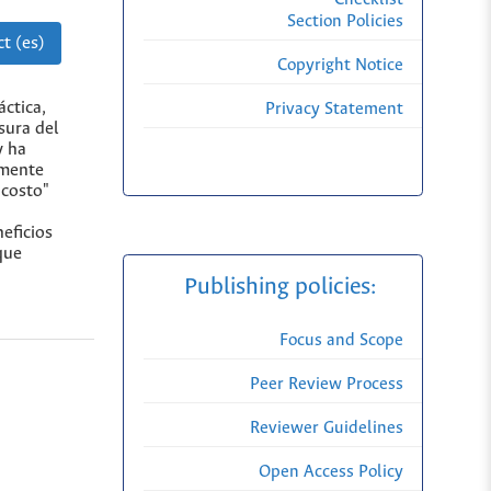
Section Policies
t (es)
Copyright Notice
ctica,
Privacy Statement
sura del
y ha
lmente
 costo"
eficios
que
Publishing policies:
Focus and Scope
Peer Review Process
Reviewer Guidelines
Open Access Policy