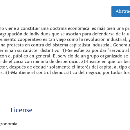
Abstrac
o viene a constituir una doctrina económica, es más bien una prá
grupación de individuos que se asocian para defenderse de la u
imiento cooperativo es tan viejo como la revolución industrial, 
na protesta en contra del sistema capitalista industrial. Genera
rminan su carácter distintivo. 1)-Se esfuerza por dar "servido al
con el público en general. El servicio de un grupo organizado se
e eficacia con mínimo de desperdicio. 2)-Insiste en que los ben
or, después de deducir solamente el interés del capital al tipo 
res. 3)-Mantiene el control democrático del negocio por todos los
License
Agronomía