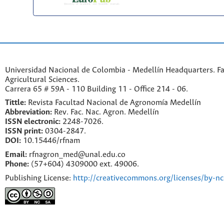
Universidad Nacional de Colombia - Medellín Headquarters. Fa
Agricultural Sciences.
Carrera 65 # 59A - 110 Building 11 - Office 214 - 06.
Tittle:
Revista Facultad Nacional de Agronomía Medellín
Abbreviation:
Rev. Fac. Nac. Agron. Medellín
ISSN electronic:
2248-7026.
ISSN print:
0304-2847.
DOI:
10.15446/rfnam
Email:
rfnagron_med@unal.edu.co
Phone:
(57+604) 4309000 ext. 49006.
Publishing License:
http://creativecommons.org/licenses/by-nc