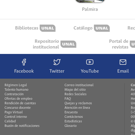
Palmira
Bibliotecas
Catálogo
Rec
Repositorio
Portal de
institucional
revistas
Facebook
Twitter
YouTube
Email
Régimen Legal
Correo institucional
Co
Talento humano
Mapa del sitio
Av
Contratación
Redes Sociales
40
Ofertas de empleo
FAQ
He
Rendición de cuentas
Quejas y reclamos
Un
Concurso docente
Atención en línea
Bo
Pago Virtual
Encuesta
(+
Control interno
Contáctenos
00
Calidad
Estadísticas
© 
Buzón de notificaciones
Glosario
Al
di