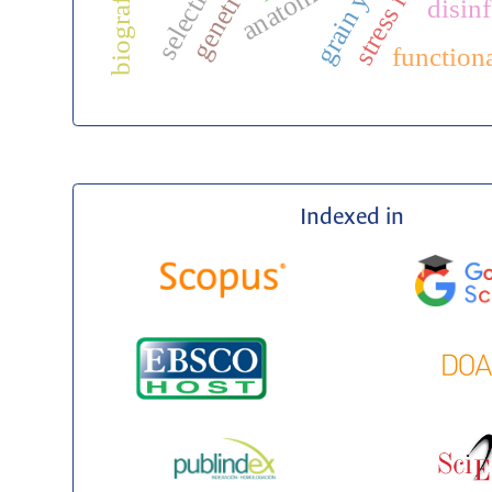
grain yield
anatomical
disin
function
Indexed in