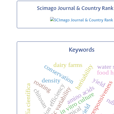
Scimago Journal & Country Rank 
Keywords
dairy farms
conservation
heritability
water 
food h
yield
density
rooting
stress responsiveness
selection efficiency
biografía científica
amino acids
genetic variability
chitosan
in vitro culture
rub