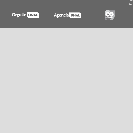
Ac
Ac