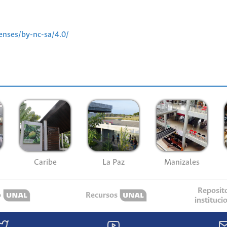
enses/by-nc-sa/4.0/
Caribe
La Paz
Manizales
Reposit
o
Recursos
instituci