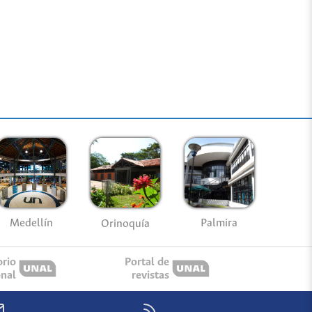
Medellín
Palmira
Orinoquía
orio
Portal de
onal
revistas