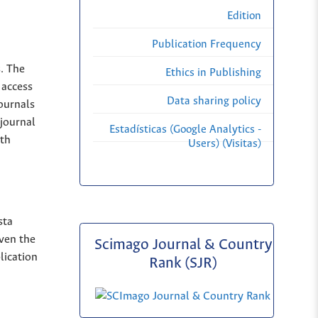
Edition
Publication Frequency
s. The
Ethics in Publishing
 access
Data sharing policy
Journals
 journal
Estadísticas (Google Analytics -
ith
Users) (Visitas)
sta
iven the
Scimago Journal & Country
lication
Rank (SJR)