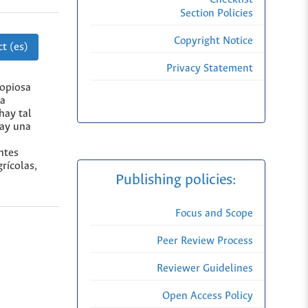
Section Policies
Copyright Notice
t (es)
Privacy Statement
copiosa
la
hay tal
hay una
ntes
rícolas,
Publishing policies:
Focus and Scope
Peer Review Process
Reviewer Guidelines
Open Access Policy