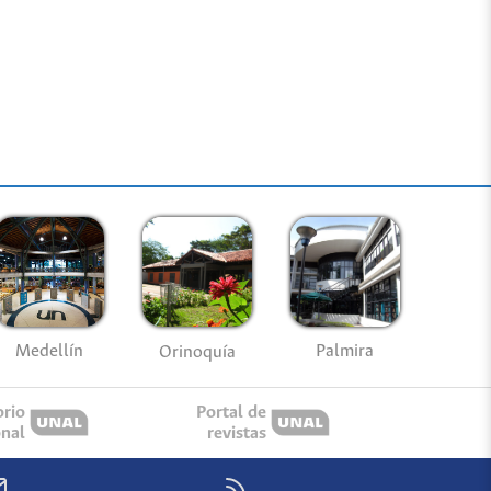
Medellín
Palmira
Orinoquía
orio
Portal de
onal
revistas