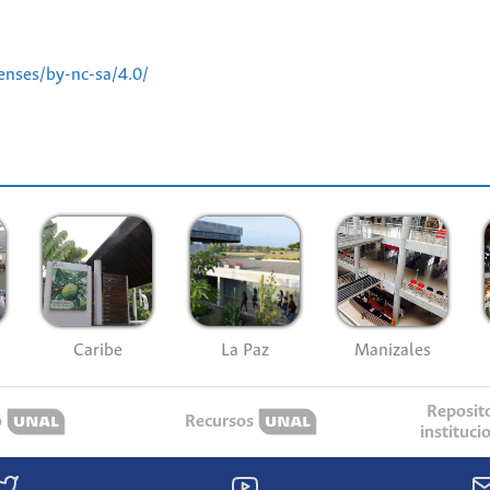
enses/by-nc-sa/4.0/
Caribe
La Paz
Manizales
Reposit
o
Recursos
instituci