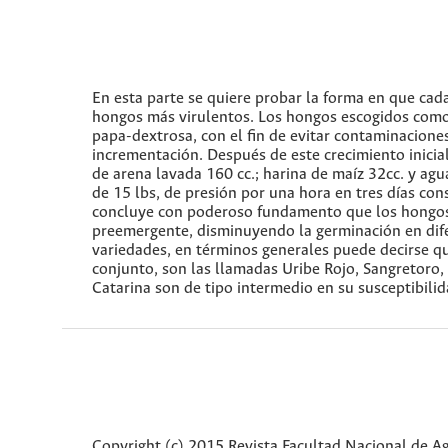
En esta parte se quiere probar la forma en que cada
hongos más virulentos. Los hongos escogidos como 
papa-dextrosa, con el fin de evitar contaminaciones
incrementación. Después de este crecimiento inici
de arena lavada 160 cc.; harina de maíz 32cc. y agu
de 15 lbs, de presión por una hora en tres días co
concluye con poderoso fundamento que los hongos t
preemergente, disminuyendo la germinación en dife
variedades, en términos generales puede decirse qu
conjunto, son las llamadas Uribe Rojo, Sangretoro
Catarina son de tipo intermedio en su susceptibilid
Copyright (c) 2015 Revista Facultad Nacional de 