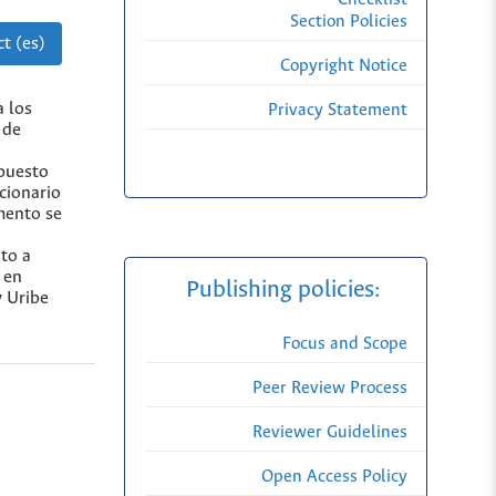
Section Policies
t (es)
Copyright Notice
a los
Privacy Statement
 de
mpuesto
ccionario
imento se
to a
 en
Publishing policies:
y Uribe
Focus and Scope
Peer Review Process
Reviewer Guidelines
Open Access Policy