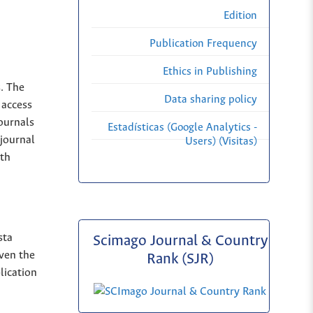
Edition
Publication Frequency
Ethics in Publishing
s. The
Data sharing policy
 access
Journals
Estadísticas (Google Analytics -
 journal
Users) (Visitas)
ith
sta
Scimago Journal & Country
iven the
Rank (SJR)
lication