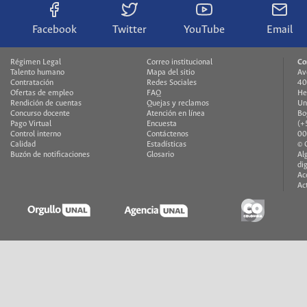
Facebook
Twitter
YouTube
Email
Régimen Legal
Correo institucional
Co
Talento humano
Mapa del sitio
Av
Contratación
Redes Sociales
40
Ofertas de empleo
FAQ
He
Rendición de cuentas
Quejas y reclamos
Un
Concurso docente
Atención en línea
Bo
Pago Virtual
Encuesta
(+
Control interno
Contáctenos
00
Calidad
Estadísticas
© 
Buzón de notificaciones
Glosario
Al
di
Ac
Ac