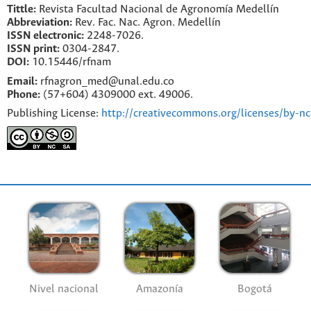
Tittle:
Revista Facultad Nacional de Agronomía Medellín
Abbreviation:
Rev. Fac. Nac. Agron. Medellín
ISSN electronic:
2248-7026.
ISSN print:
0304-2847.
DOI:
10.15446/rfnam
Email:
rfnagron_med@unal.edu.co
Phone:
(57+604) 4309000 ext. 49006.
Publishing License:
http://creativecommons.org/licenses/by-nc
Nivel nacional
Amazonía
Bogotá