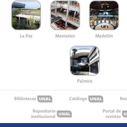
La Paz
Manizales
Medellín
Palmira
Bibliotecas
Catálogo
Rec
Repositorio
Portal de
institucional
revistas