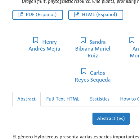
Dragon fruit, phytogenetic resource, wild plants, promising r
PDF (Español)
HTML (Español)
Henry
Sandra
Andrés Mejía
Bibiana Muriel
An
Ruiz
Mo
Carlos
Reyes Sequeda
Abstract
Full Text HTML
Statistics
How to C
Abstract (es)
El género Hylocereus presenta varias especies importantes