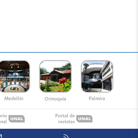
Medellín
Palmira
Orinoquía
orio
Portal de
onal
revistas