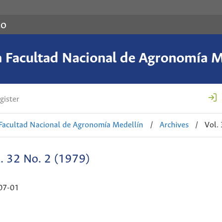
co
a Facultad Nacional de Agronomía M
gister
 Facultad Nacional de Agronomía Medellín
/
Archives
/
Vol.
. 32 No. 2 (1979)
07-01