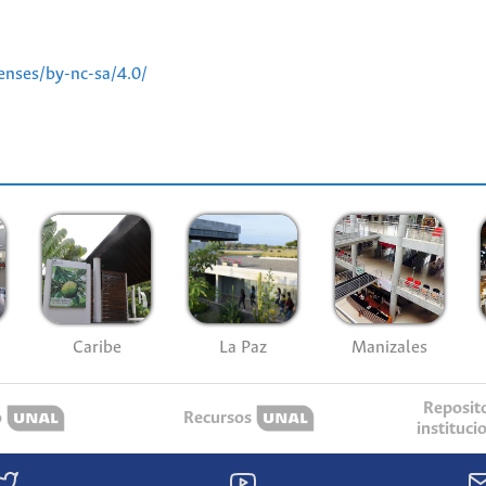
enses/by-nc-sa/4.0/
Caribe
La Paz
Manizales
Reposit
o
Recursos
instituci