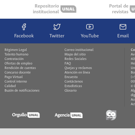
Repositorio
Portal de
institucional
revistas
Facebook
Twitter
YouTube
Email
Régimen Legal
Correo institucional
Co
Talento humano
Mapa del sitio
Av
Contratación
Redes Sociales
40
Ofertas de empleo
FAQ
He
Rendición de cuentas
Quejas y reclamos
Un
Concurso docente
Atención en línea
Bo
Pago Virtual
Encuesta
(+
Control interno
Contáctenos
00
Calidad
Estadísticas
© 
Buzón de notificaciones
Glosario
Al
di
Ac
Ac