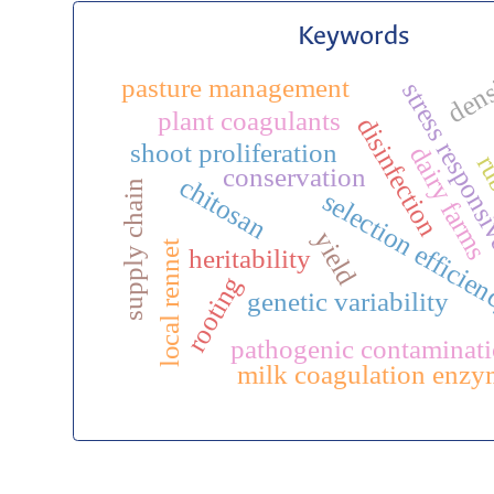
Keywords
dens
pasture management
stress respons
plant coagulants
disinfection
shoot proliferation
dairy farms
ru
conservation
chitosan
supply chain
selection efficie
yield
local rennet
heritability
rooting
genetic variability
pathogenic contaminat
milk coagulation enzy