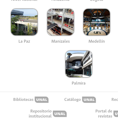
La Paz
Manizales
Medellín
Palmira
Bibliotecas
Catálogo
Rec
Repositorio
Portal de
institucional
revistas