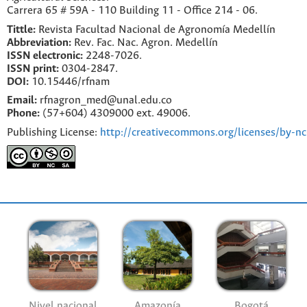
Carrera 65 # 59A - 110 Building 11 - Office 214 - 06.
Tittle:
Revista Facultad Nacional de Agronomía Medellín
Abbreviation:
Rev. Fac. Nac. Agron. Medellín
ISSN electronic:
2248-7026.
ISSN print:
0304-2847.
DOI:
10.15446/rfnam
Email:
rfnagron_med@unal.edu.co
Phone:
(57+604) 4309000 ext. 49006.
Publishing License:
http://creativecommons.org/licenses/by-nc
Nivel nacional
Amazonía
Bogotá