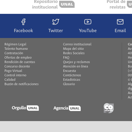
Repositorio
Portal de
institucional
revistas
Facebook
Twitter
YouTube
Email
Régimen Legal
Correo institucional
Co
Talento humano
Mapa del sitio
Av
Contratación
Redes Sociales
40
Ofertas de empleo
FAQ
He
Rendición de cuentas
Quejas y reclamos
Un
Concurso docente
Atención en línea
Bo
Pago Virtual
Encuesta
(+
Control interno
Contáctenos
00
Calidad
Estadísticas
© 
Buzón de notificaciones
Glosario
Al
di
Ac
Ac