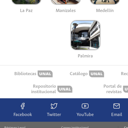
La Paz
Manizales
Medellín
Palmira
Bibliotecas
Catálogo
Rec
Repositorio
Portal de
institucional
revistas
Facebook
Twitter
YouTube
Email