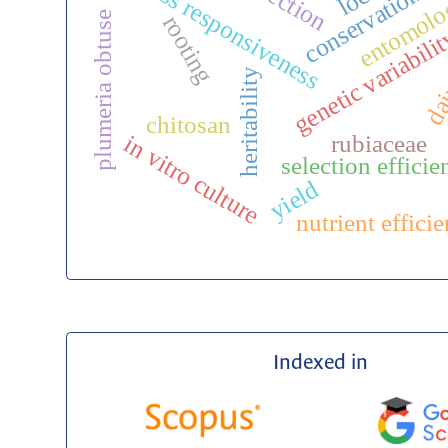
stress responsiveness
conservation
entomolo
plumeria obtuse
rooting
dai
genetic variabili
heritability
chitosan
rubiaceae
in vitro culture
selection efficie
yield
nutrient effici
Indexed in