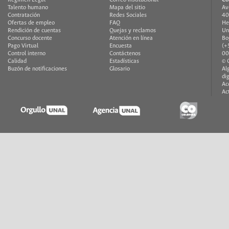
Régimen Legal
Correo institucional
Co
Talento humano
Mapa del sitio
Av
Contratación
Redes Sociales
40
Ofertas de empleo
FAQ
He
Rendición de cuentas
Quejas y reclamos
Un
Concurso docente
Atención en línea
Bo
Pago Virtual
Encuesta
(+
Control interno
Contáctenos
00
Calidad
Estadísticas
© 
Buzón de notificaciones
Glosario
Al
di
Ac
Ac