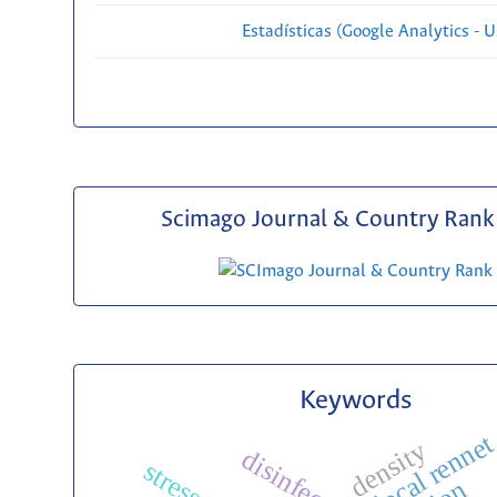
Estadísticas (Google Analytics - Us
Scimago Journal & Country Rank 
Keywords
local renne
density
disinfection