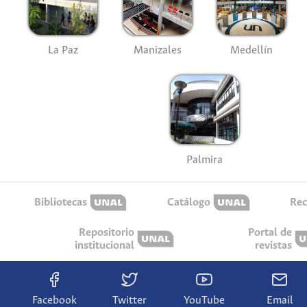
La Paz
Manizales
Medellín
Palmira
Bibliotecas
Catálogo
Rec
Repositorio
Portal de
institucional
revistas
Facebook
Twitter
YouTube
Email