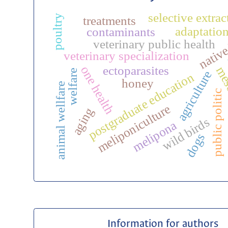
selective extrac
poultry
treatments
adaptatio
contaminants
native
veterinary public health
veterinary specialization
ectoparasites
one health
mes
welfare
agriculture
postgraduate education
honey
animal wellfare
public politic
meliponiculture
aging
wild birds
melipona
dogs
Information for authors