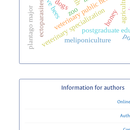
native bees
w
veterinary public health
agriculture
dogs
ectoparasites
plantago major
zoo
veterinary specialization
honey
postgraduate ed
po
meliponiculture
Information for authors
Onlin
Auth
Cop