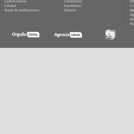
Control interno
Contáctenos
00
Calidad
Estadísticas
© 
Buzón de notificaciones
Glosario
Al
di
Ac
Ac