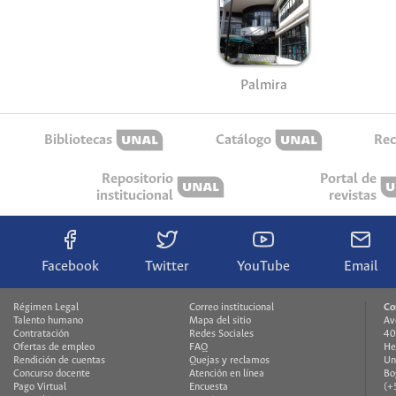
Palmira
Bibliotecas
Catálogo
Rec
Repositorio
Portal de
institucional
revistas
Facebook
Twitter
YouTube
Email
Régimen Legal
Correo institucional
Co
Talento humano
Mapa del sitio
Av
Contratación
Redes Sociales
40
Ofertas de empleo
FAQ
He
Rendición de cuentas
Quejas y reclamos
Un
Concurso docente
Atención en línea
Bo
Pago Virtual
Encuesta
(+