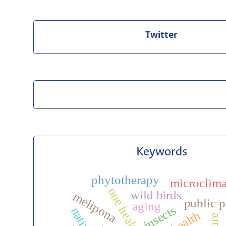
Twitter
Keywords
phytotherapy
microclima
one health
wild birds
melipona
public p
aging
insects