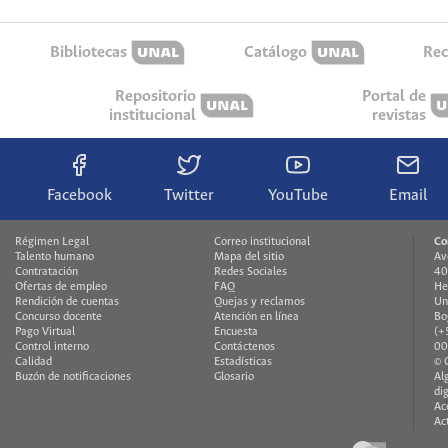
Bibliotecas
Catálogo
Rec
Repositorio
Portal de
institucional
revistas
Facebook
Twitter
YouTube
Email
Régimen Legal
Correo institucional
Co
Talento humano
Mapa del sitio
Av
Contratación
Redes Sociales
40
Ofertas de empleo
FAQ
He
Rendición de cuentas
Quejas y reclamos
Un
Concurso docente
Atención en línea
Bo
Pago Virtual
Encuesta
(+
Control interno
Contáctenos
00
Calidad
Estadísticas
© 
Buzón de notificaciones
Glosario
Al
di
Ac
Ac