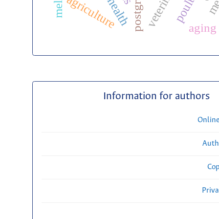
poultry
agriculture
aging
Information for authors
Onlin
Auth
Cop
Priv