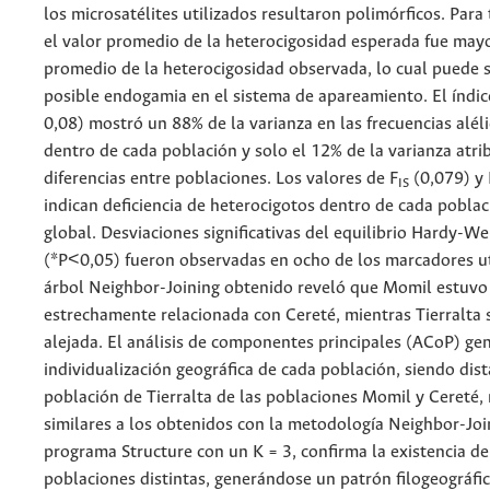
los microsatélites utilizados resultaron polimórficos. Para
el valor promedio de la heterocigosidad esperada fue mayo
promedio de la heterocigosidad observada, lo cual puede 
posible endogamia en el sistema de apareamiento. El índic
0,08) mostró un 88% de la varianza en las frecuencias alél
dentro de cada población y solo el 12% de la varianza atri
diferencias entre poblaciones. Los valores de F
(0,079) y 
IS
indican deficiencia de heterocigotos dentro de cada poblac
global. Desviaciones significativas del equilibrio Hardy-W
(*P<0,05) fueron observadas en ocho de los marcadores ut
árbol Neighbor-Joining obtenido reveló que Momil estuv
estrechamente relacionada con Cereté, mientras Tierralta
alejada. El análisis de componentes principales (ACoP) gen
individualización geográfica de cada población, siendo dist
población de Tierralta de las poblaciones Momil y Cereté,
similares a los obtenidos con la metodología Neighbor-Join
programa Structure con un K = 3, confirma la existencia de
poblaciones distintas, generándose un patrón filogeográfi