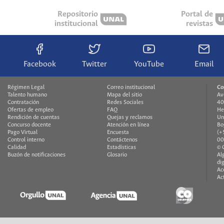
Repositorio
Portal de
institucional
revistas
Facebook
Twitter
YouTube
Email
Régimen Legal
Correo institucional
Co
Talento humano
Mapa del sitio
Av
Contratación
Redes Sociales
40
Ofertas de empleo
FAQ
He
Rendición de cuentas
Quejas y reclamos
Un
Concurso docente
Atención en línea
Bo
Pago Virtual
Encuesta
(+
Control interno
Contáctenos
00
Calidad
Estadísticas
© 
Buzón de notificaciones
Glosario
Al
di
Ac
Ac