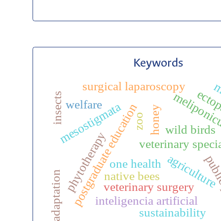
Keywords
surgical laparoscopy
m
ectop
meliponic
insects
welfare
mesostigmata
postgraduate education
honey
zoo
wild birds
phytotherapy
veterinary speci
agriculture
publi
one health
native bees
adaptation
veterinary surgery
inteligencia artificial
sustainability