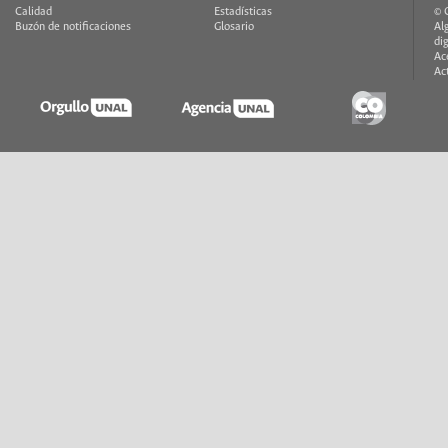
Calidad
Estadísticas
© 
Buzón de notificaciones
Glosario
Al
di
Ac
Ac