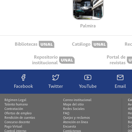
Palmira
Bibliotecas
Catálogo
Rec
Repositorio
Portal de
institucional
revistas
Facebook
Twitter
YouTube
Email
Régimen Legal
Correo institucional
Co
Talento humano
Mapa del sitio
Av
Contratación
Redes Sociales
40
Ofertas de empleo
FAQ
He
Rendición de cuentas
Quejas y reclamos
Un
Concurso docente
Atención en línea
Bo
Pago Virtual
Encuesta
(+
Control interno
Contáctenos
00