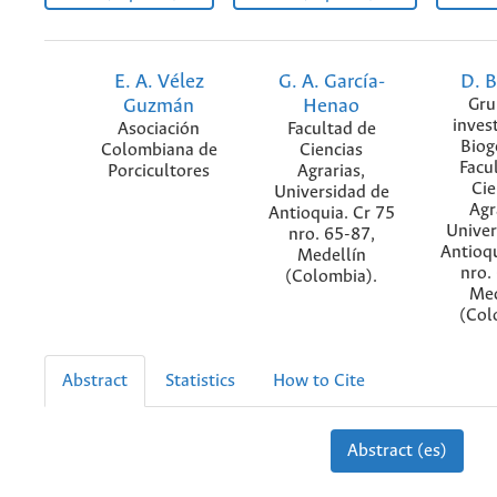
E. A. Vélez
G. A. García-
D. B
Guzmán
Henao
Gru
inves
Asociación
Facultad de
Biog
Colombiana de
Ciencias
Facu
Porcicultores
Agrarias,
Cie
Universidad de
Agr
Antioquia. Cr 75
Univer
nro. 65-87,
Antioqu
Medellín
nro.
(Colombia).
Med
(Col
Abstract
Statistics
How to Cite
Abstract (es)