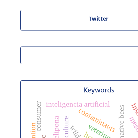
Twitter
Keywords
inteligencia artificial
consumer
ins
native bees
contaminants
meso
melipona
agriculture