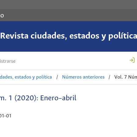
co
Revista ciudades, estados y polític
strarse
udades, estados y política
/
Números anteriores
/
Vol. 7 Núm
m. 1 (2020): Enero–abril
01-01