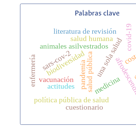
Palabras clave
covid-19
literatura de revisión
salud humana
una sola salud
animales asilvestrados
cost
sars-cov-2
biodiversidad
salud pública
c
enfermería
afrodescen
pandemia
medicina
vacunación
actitudes
política pública de salud
cuestionario