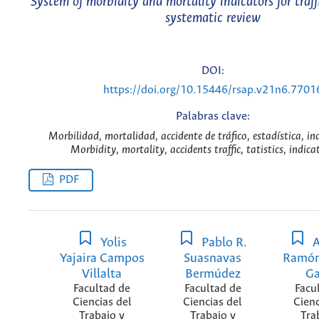
System of morbidity and mortality indicators for traff
systematic review
DOI:
https://doi.org/10.15446/rsap.v21n6.7701
Palabras clave:
Morbilidad, mortalidad, accidente de tráfico, estadística, in
Morbidity, mortality, accidents traffic, tatistics, indica
PDF
Yolis
Pablo R.
A
Yajaira Campos
Suasnavas
Ramó
Villalta
Bermúdez
Ga
Facultad de
Facultad de
Facu
Ciencias del
Ciencias del
Cienc
Trabajo y
Trabajo y
Tra