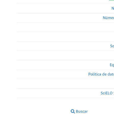
N
Númer
So
Eq
Política de da
SciELO 
Buscar