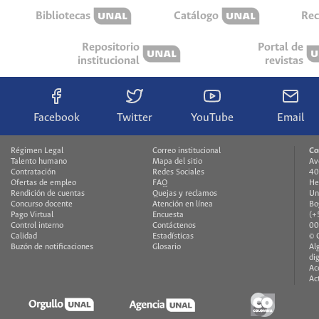
Bibliotecas
Catálogo
Rec
Repositorio
Portal de
institucional
revistas
Facebook
Twitter
YouTube
Email
Régimen Legal
Correo institucional
Co
Talento humano
Mapa del sitio
Av
Contratación
Redes Sociales
40
Ofertas de empleo
FAQ
He
Rendición de cuentas
Quejas y reclamos
Un
Concurso docente
Atención en línea
Bo
Pago Virtual
Encuesta
(+
Control interno
Contáctenos
00
Calidad
Estadísticas
© 
Buzón de notificaciones
Glosario
Al
di
Ac
Ac