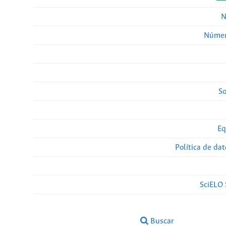
N
Númer
So
Eq
Política de da
SciELO 
Buscar