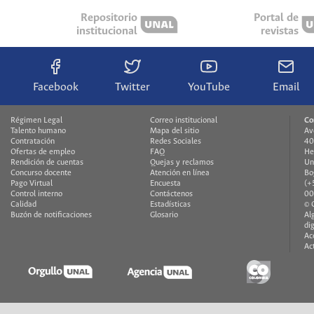
Repositorio
Portal de
institucional
revistas
Facebook
Twitter
YouTube
Email
Régimen Legal
Correo institucional
Co
Talento humano
Mapa del sitio
Av
Contratación
Redes Sociales
40
Ofertas de empleo
FAQ
He
Rendición de cuentas
Quejas y reclamos
Un
Concurso docente
Atención en línea
Bo
Pago Virtual
Encuesta
(+
Control interno
Contáctenos
00
Calidad
Estadísticas
© 
Buzón de notificaciones
Glosario
Al
di
Ac
Ac