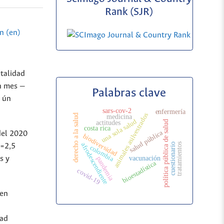
Rank (SJR)
n (en)
talidad
un mes —
Palabras clave
e ún
sars-cov-2
enfermería
animales asilvestrados
derecho a la salud
medicina
una sola salud
actitudes
política pública de salud
costa rica
salud pública
del 2020
biodiversidad
afrodescendiente
tratamientos
cuestionario
0=2,5
colombia
vacunación
s y
pandemia
bioestadística
covid-19
 en
dad