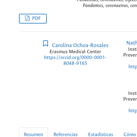
Pandemics, coronavirus, coro
PDF
Nath
Carolina Ochoa-Rosales
Inst
Erasmus Medical Center
Preven
https://orcid.org/0000-0001-
8048-9165
htt
Inst
Preven
htt
Resumen
Referencias
Estadísticas
Cómo 