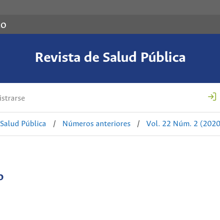
co
Revista de Salud Pública
strarse
 Salud Pública
/
Números anteriores
/
Vol. 22 Núm. 2 (2020
o