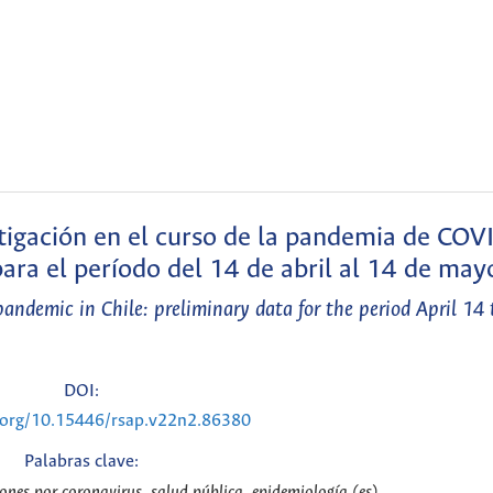
tigación en el curso de la pandemia de COV
para el período del 14 de abril al 14 de may
ndemic in Chile: preliminary data for the period April 14
DOI:
i.org/10.15446/rsap.v22n2.86380
Palabras clave:
ones por coronavirus, salud pública, epidemiología (es)