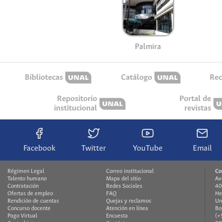
Palmira
Bibliotecas
Catálogo
Rec
Repositorio
Portal de
institucional
revistas
Facebook
Twitter
YouTube
Email
Régimen Legal
Correo institucional
Co
Talento humano
Mapa del sitio
Av
Contratación
Redes Sociales
40
Ofertas de empleo
FAQ
He
Rendición de cuentas
Quejas y reclamos
Un
Concurso docente
Atención en línea
Bo
Pago Virtual
Encuesta
(+