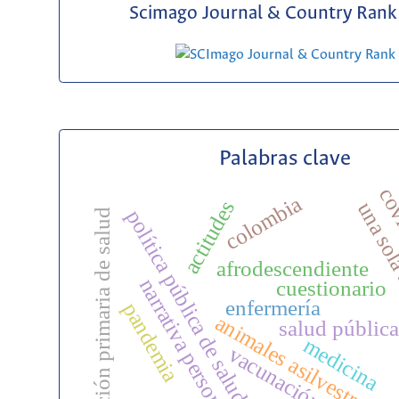
Scimago Journal & Country Rank 
Palabras clave
cov
colombia
actitudes
una sol
política pública de salud
atención primaria de salud
afrodescendiente
narrativa personal
cuestionario
enfermería
pandemia
animales asilvestrados
salud pública
medicina
vacunación