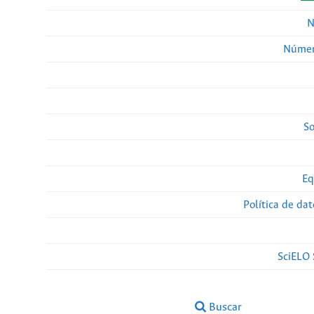
N
Númer
So
Eq
Política de da
SciELO 
Buscar