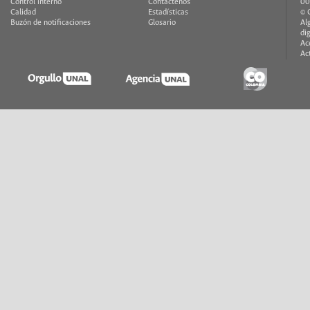
Control interno
Contáctenos
00
Calidad
Estadísticas
© 
Buzón de notificaciones
Glosario
Al
di
Ac
Ac