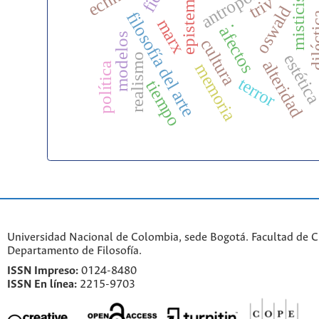
epistemología
antropofagia
misticismo
triv
oswald
filosofía del arte
diléc
marx
.
afectos
modelos
cultura
estétic
realismo
alteridad
memoria
política
terror
tiempo
Universidad Nacional de Colombia, sede Bogotá. Facultad de 
Departamento de Filosofía.
ISSN Impreso:
0124-8480
ISSN En línea:
2215-9703