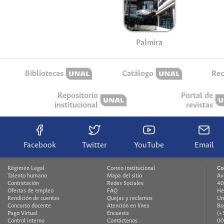
Palmira
Bibliotecas
Catálogo
Rec
Repositorio
Portal de
institucional
revistas
Facebook
Twitter
YouTube
Email
Régimen Legal
Correo institucional
Co
Talento humano
Mapa del sitio
Av
Contratación
Redes Sociales
40
Ofertas de empleo
FAQ
He
Rendición de cuentas
Quejas y reclamos
Un
Concurso docente
Atención en línea
Bo
Pago Virtual
Encuesta
(+
Control interno
Contáctenos
00