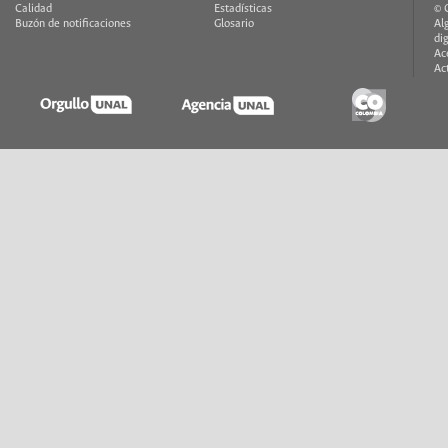
Calidad
Estadísticas
© 
Buzón de notificaciones
Glosario
Al
di
Ac
Ac