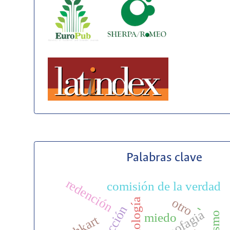
Palabras clave
redención
comisión de la verdad
otro
-
ficción
miedo
echkart