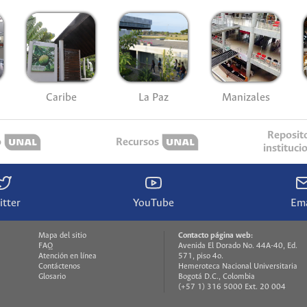
Caribe
La Paz
Manizales
Reposit
o
Recursos
instituci
itter
YouTube
Ema
Mapa del sitio
Contacto página web:
FAQ
Avenida El Dorado No. 44A-40, Ed.
Atención en línea
571, piso 4o.
Contáctenos
Hemeroteca Nacional Universitaria
Glosario
Bogotá D.C., Colombia
(+57 1) 316 5000 Ext. 20 004