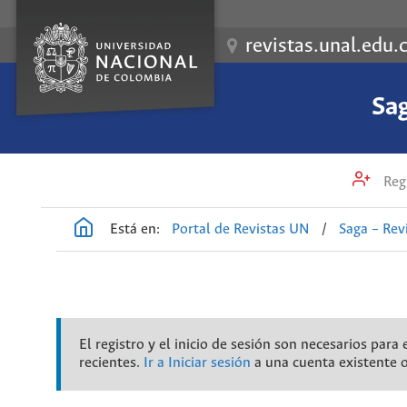
revistas.unal.edu.
Sag
Regi
Está en:
Portal de Revistas UN
/
Saga – Rev
El registro y el inicio de sesión son necesarios par
recientes.
Ir a Iniciar sesión
a una cuenta existente 