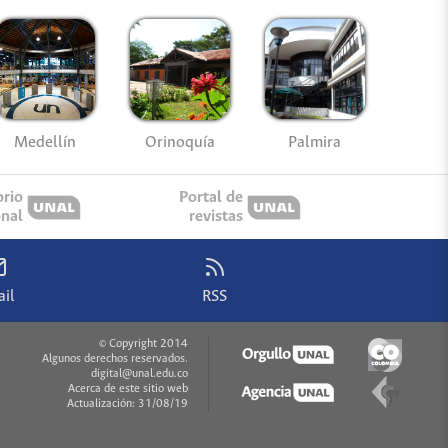
Medellín
Palmira
Orinoquía
orio
Portal de
onal
revistas
il
RSS
© Copyright 2014
Algunos derechos reservados.
digital@unal.edu.co
Acerca de este sitio web
Actualización: 31/08/19