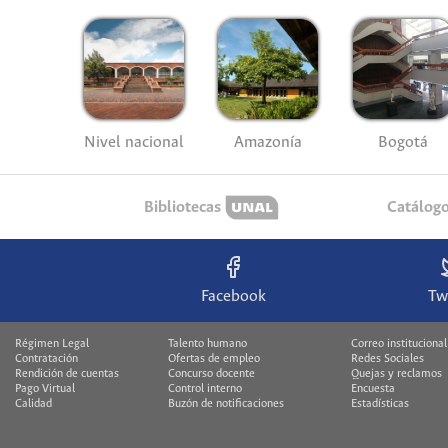
Nivel nacional
Amazonía
Bogotá
Bibliotecas
Catálog
Facebook
Tw
Régimen Legal
Talento humano
Correo institucional
Contratación
Ofertas de empleo
Redes Sociales
Rendición de cuentas
Concurso docente
Quejas y reclamos
Pago Virtual
Control interno
Encuesta
Calidad
Buzón de notificaciones
Estadísticas