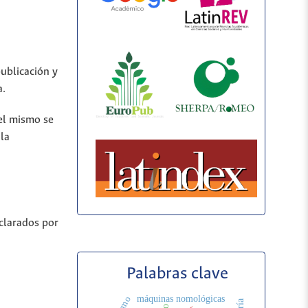
publicación y
a.
del mismo se
 la
eclarados por
Palabras clave
máquinas nomológicas