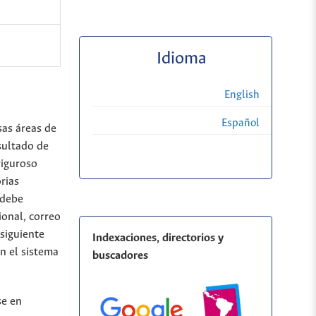
Idioma
English
Español
sas áreas de
sultado de
riguroso
rias
 debe
ional, correo
 siguiente
Indexaciones, directorios y
n el sistema
buscadores
se en