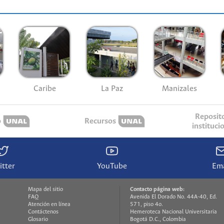
Caribe
La Paz
Manizales
Reposit
o
Recursos
instituci
itter
YouTube
Ema
Mapa del sitio
Contacto página web:
FAQ
Avenida El Dorado No. 44A-40, Ed.
Atención en línea
571, piso 4o.
Contáctenos
Hemeroteca Nacional Universitaria
Glosario
Bogotá D.C., Colombia