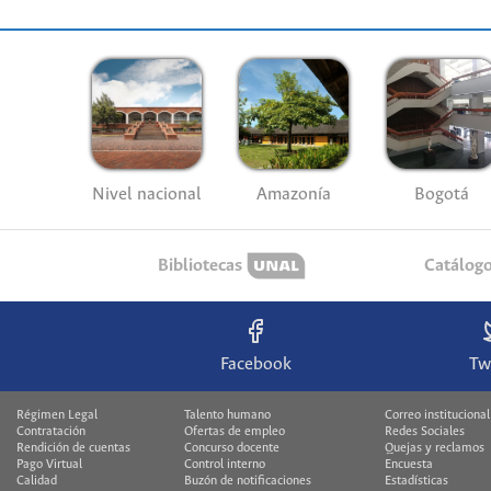
Nivel nacional
Amazonía
Bogotá
Bibliotecas
Catálog
Facebook
Tw
Régimen Legal
Talento humano
Correo institucional
Contratación
Ofertas de empleo
Redes Sociales
Rendición de cuentas
Concurso docente
Quejas y reclamos
Pago Virtual
Control interno
Encuesta
Calidad
Buzón de notificaciones
Estadísticas