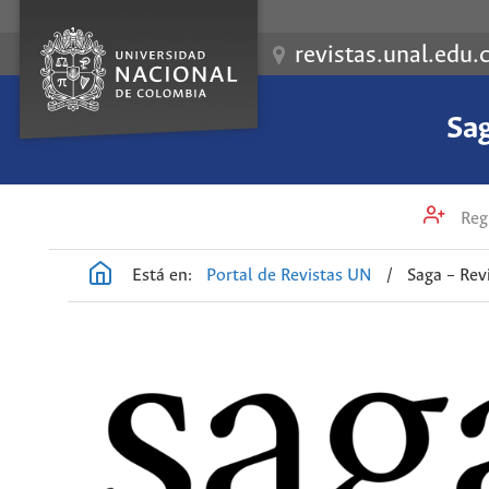
revistas.unal.edu.
Sag
Regi
Está en:
Portal de Revistas UN
/
Saga – Rev