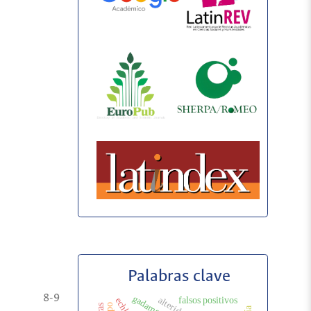
Palabras clave
8-9
gadamer
alteridad
falsos positivos
echkart