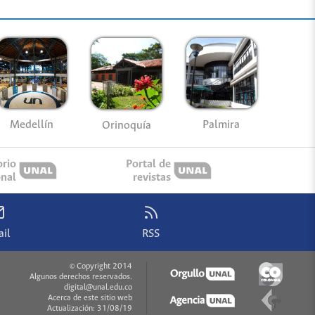
Medellín
Palmira
Orinoquía
orio
Portal de
onal
revistas
il
RSS
© Copyright 2014
Algunos derechos reservados.
digital@unal.edu.co
Acerca de este sitio web
Actualización: 31/08/19