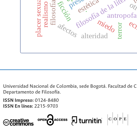
filosofía del arte
filosofía de la literatu
estética
placer sexual
ficción
ot
realismo
.
antropofa
miedo
ec
afectos
terror
alteridad
Universidad Nacional de Colombia, sede Bogotá. Facultad de 
Departamento de Filosofía.
ISSN Impreso:
0124-8480
ISSN En línea:
2215-9703