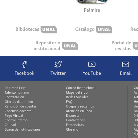
Palmira
Bibliotecas
Catálogo
Rec
Repositorio
Portal de
institucional
revistas
Facebook
Twitter
YouTube
Email
Régimen Legal
Correo institucional
Co
Talento humano
Mapa del sitio
Av
Contratación
Redes Sociales
40
Ofertas de empleo
FAQ
He
Rendición de cuentas
Quejas y reclamos
Un
Concurso docente
Atención en línea
Bo
Pago Virtual
Encuesta
(+
Control interno
Contáctenos
00
Calidad
Estadísticas
© 
Buzón de notificaciones
Glosario
Al
di