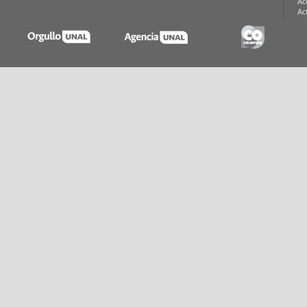
Ac
Ac