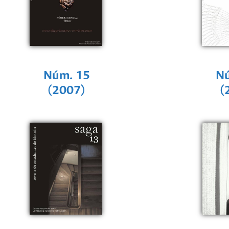
Núm. 15
Nú
(2007)
(