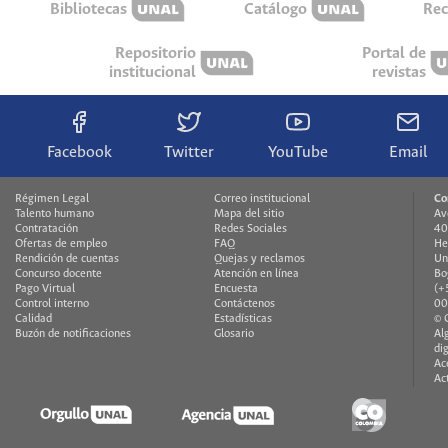
Bibliotecas
Catálogo
Rec
Repositorio
Portal de
institucional
revistas
Facebook
Twitter
YouTube
Email
Régimen Legal
Correo institucional
Co
Talento humano
Mapa del sitio
Av
Contratación
Redes Sociales
40
Ofertas de empleo
FAQ
He
Rendición de cuentas
Quejas y reclamos
Un
Concurso docente
Atención en línea
Bo
Pago Virtual
Encuesta
(+
Control interno
Contáctenos
00
Calidad
Estadísticas
© 
Buzón de notificaciones
Glosario
Al
di
Ac
Ac