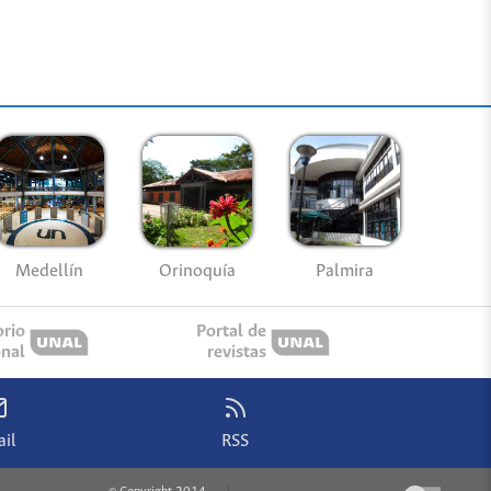
Medellín
Palmira
Orinoquía
orio
Portal de
onal
revistas
il
RSS