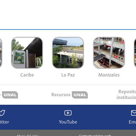
Caribe
La Paz
Manizales
Reposit
o
Recursos
instituci
itter
YouTube
Ema