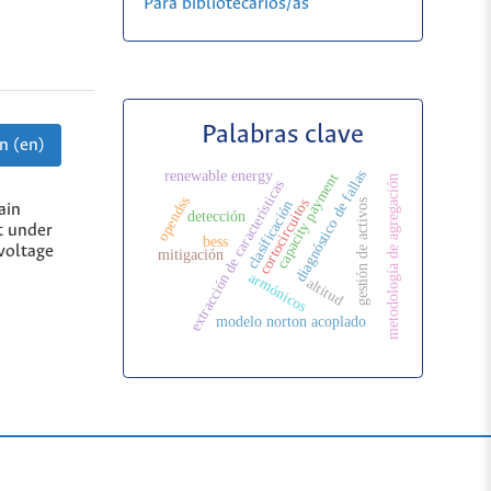
Para bibliotecarios/as
Palabras clave
n (en)
diagnóstico de fallas
renewable energy
capacity payment
metodología de agregación
extracción de características
opendss
cortocircuitos
gestión de activos
clasificación
ain
detección
t under
bess
voltage
mitigación
armónicos
altitud
modelo norton acoplado