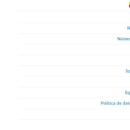
N
Númer
So
Eq
Política de da