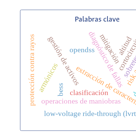
Palabras clave
diagnóstico de fallas
cortocirc
mitigación
protección contra rayos
gestión de activos
sobret
altitud
risk 
opendss
armónicos
extracción de caracter
de
bess
clasificación
operaciones de maniobras
low-voltage ride-through (lvrt