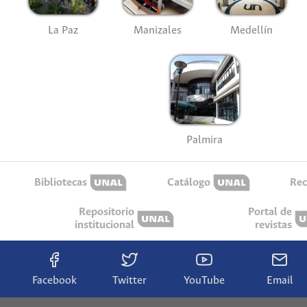
La Paz
Manizales
Medellín
Palmira
Bibliotecas
Catálogo
Rec
Repositorio
Portal de
institucional
revistas
Facebook
Twitter
YouTube
Email