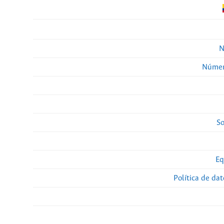
N
Númer
So
Eq
Política de da