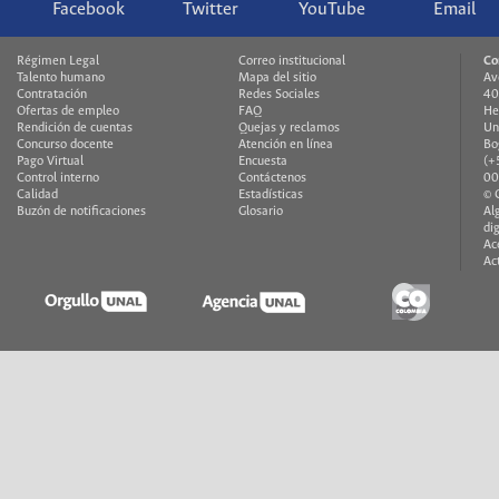
Facebook
Twitter
YouTube
Email
Régimen Legal
Correo institucional
Co
Talento humano
Mapa del sitio
Av
Contratación
Redes Sociales
40
Ofertas de empleo
FAQ
He
Rendición de cuentas
Quejas y reclamos
Un
Concurso docente
Atención en línea
Bo
Pago Virtual
Encuesta
(+
Control interno
Contáctenos
00
Calidad
Estadísticas
© 
Buzón de notificaciones
Glosario
Al
di
Ac
Ac