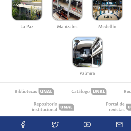
La Paz
Manizales
Medellín
Palmira
Bibliotecas
Catálogo
Rec
Repositorio
Portal de
institucional
revistas