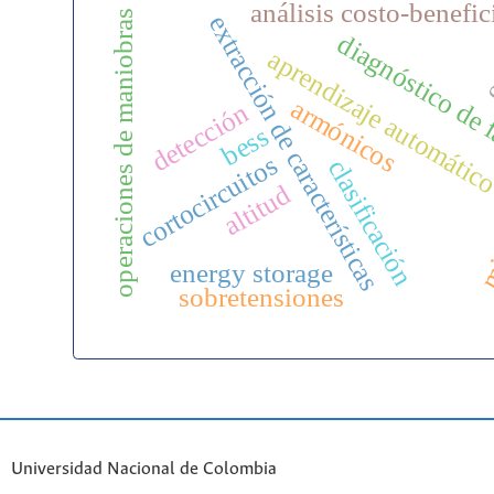
análisis costo-benefic
operaciones de maniobras
o
extracción de características
diagnóstico de 
aprendizaje automátic
armónicos
detección
bess
cortocircuitos
clasificación
mi
altitud
energy storage
sobretensiones
Universidad Nacional de Colombia