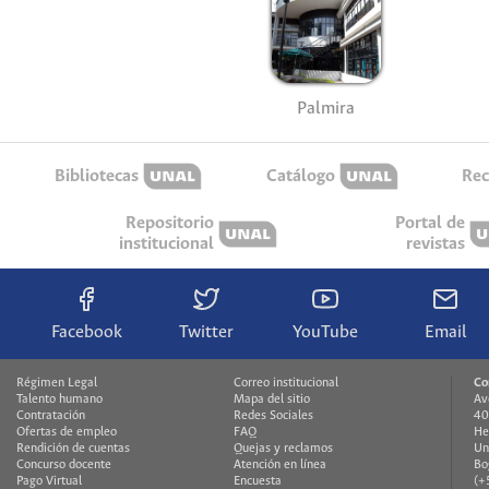
Palmira
Bibliotecas
Catálogo
Rec
Repositorio
Portal de
institucional
revistas
Facebook
Twitter
YouTube
Email
Régimen Legal
Correo institucional
Co
Talento humano
Mapa del sitio
Av
Contratación
Redes Sociales
40
Ofertas de empleo
FAQ
He
Rendición de cuentas
Quejas y reclamos
Un
Concurso docente
Atención en línea
Bo
Pago Virtual
Encuesta
(+