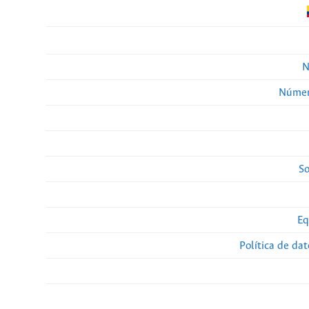
N
Númer
So
Eq
Política de da