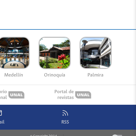
Medellín
Palmira
Orinoquía
orio
Portal de
onal
revistas
il
RSS