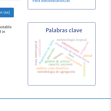
Para bibliotecarios/as
n (es)
ustable
Palabras clave
d in
meteorología tropical
diagnóstico de fallas
clasificación
sobretensiones
mitigación
zona intertropical
extracción de características
detección
opendss
bess
altitud
cortocircuitos
gestión de activos
armónicos
capacity payment
análisis costo-beneficio
metodología de agregación