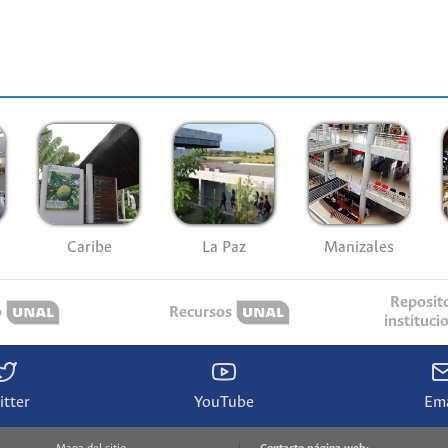
Caribe
La Paz
Manizales
Reposit
o
Recursos
instituci
itter
YouTube
Ema