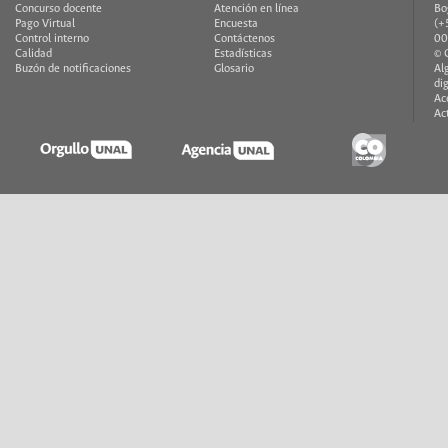
Concurso docente
Atención en línea
Bo
Pago Virtual
Encuesta
(+
Control interno
Contáctenos
00
Calidad
Estadísticas
© 
Buzón de notificaciones
Glosario
Al
di
Ac
Ac