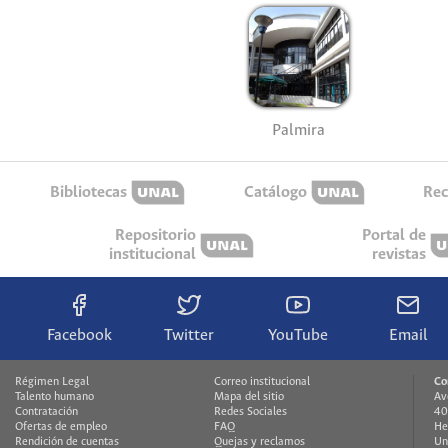
Palmira
Bibliotecas
Catálogo
Rec
Repositorio
Portal de
institucional
revistas
Facebook
Twitter
YouTube
Email
Régimen Legal
Correo institucional
Co
Talento humano
Mapa del sitio
Av
Contratación
Redes Sociales
40
Ofertas de empleo
FAQ
He
Rendición de cuentas
Quejas y reclamos
Un