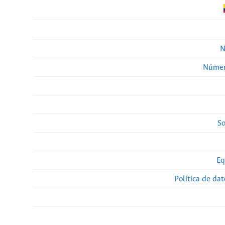
N
Númer
So
Eq
Política de da