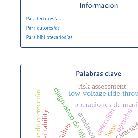
Información
Para lectores/as
Para autores/as
Para bibliotecarios/as
Palabras clave
risk assessment
diagnóstico de fallas
low-voltage ride-thro
factor de corrección
operaciones de man
detección
opendss
sustainability
armónicos
extracción de caracter
bess