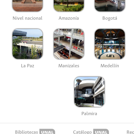
Nivel nacional
Amazonía
Bogotá
La Paz
Manizales
Medellín
Palmira
Bibliotecas
Catálogo
Rec