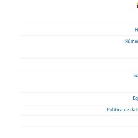
N
Númer
So
Eq
Política de da