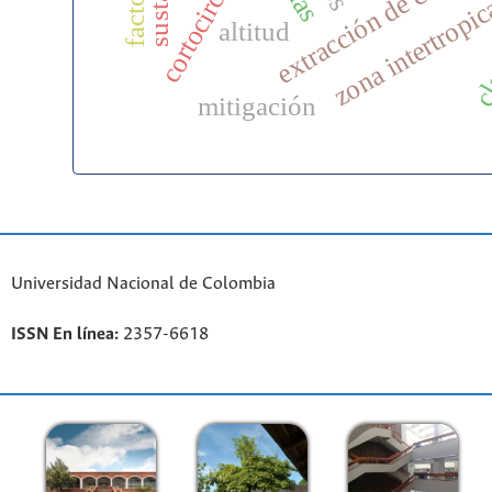
cortocircuitos
cla
zona intertropic
altitud
mitigación
Universidad Nacional de Colombia
ISSN En línea:
2357-6618