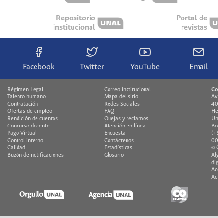
Repositorio
Portal de
institucional
revistas
Facebook
Twitter
YouTube
Email
Régimen Legal
Correo institucional
Co
Talento humano
Mapa del sitio
Av
Contratación
Redes Sociales
40
Ofertas de empleo
FAQ
He
Rendición de cuentas
Quejas y reclamos
Un
Concurso docente
Atención en línea
Bo
Pago Virtual
Encuesta
(+
Control interno
Contáctenos
00
Calidad
Estadísticas
© 
Buzón de notificaciones
Glosario
Al
di
Ac
Ac